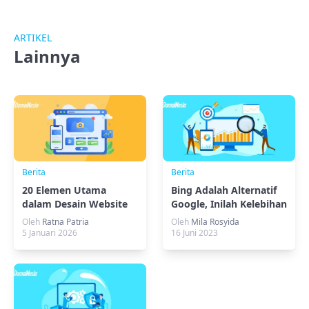
ARTIKEL
Lainnya
Berita
Berita
20 Elemen Utama
Bing Adalah Alternatif
dalam Desain Website
Google, Inilah Kelebihan
Modern
dan Fitur Pada Bing!
Oleh
Ratna Patria
Oleh
Mila Rosyida
5 Januari 2026
16 Juni 2023