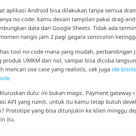
 aplikasi Android bisa dilakukan tanpa semua dram
ya no-code: kamu desain tampilan pakai drag-and-d
ambungkan data dari Google Sheets. Tidak ada termin
 momen nangis jam 2 pagi gegara semicolon ketingg
bahas tool no-code mana yang mudah, perbandingan ju
log produk UMKM dari nol, sampai bisa dicoba langsu
h mencari use case yang realistis, cek juga
ide bisni
ode.
 diluruskan dulu: ini bukan magic. Payment gateway 
si API yang rumit, untuk itu kamu tetap butuh devel
? Prototipe yang bisa ditunjukin ke klien minggu d
n itu.