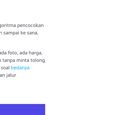
lgoritma pencocokan
an sampai ke sana,
da foto, ada harga,
m tanpa minta tolong
 soal
bedanya
an jalur