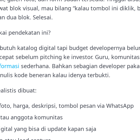
ewat blok visual, mau bilang “kalau tombol ini diklik,
 dua blok. Selesai.
kai pendekatan ini?
utuh katalog digital tapi budget developernya belu
epat sebelum pitching ke investor. Guru, komunitas,
formasi
sederhana. Bahkan sebagian developer paka
enulis kode beneran kalau idenya terbukti.
alistis dibuat:
foto, harga, deskripsi, tombol pesan via WhatsApp
 atau anggota komunitas
gital yang bisa di update kapan saja