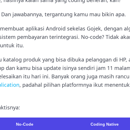
e, hasilnya kalah sama yang coding beneran, kan?”
r. Dan jawabannya, tergantung kamu mau bikin apa.
membuat aplikasi Android sekelas Gojek, dengan a
 sistem pembayaran terintegrasi. No-code? Tidak ak
ntuk itu.
 katalog produk yang bisa dibuka pelanggan di HP, a
 dan kamu bisa update isinya sendiri jam 11 mala
lesaikan itu hari ini. Banyak orang juga masih rancu
lication
, padahal pilihan platformnya ikut menentuk
ktisnya:
No-Code
Coding Native