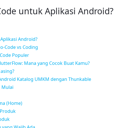
Code untuk Aplikasi Android?
Aplikasi Android?
 No-Code vs Coding
-Code Populer
FlutterFlow: Mana yang Cocok Buat Kamu?
Masing?
si Android Katalog UMKM dengan Thunkable
 Mulai
ama (Home)
l Produk
oduk
g yang Wajib Ada