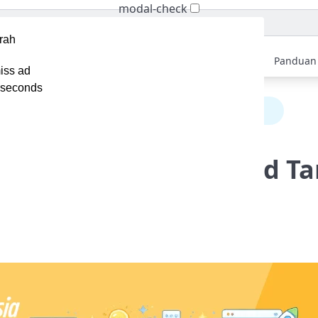
modal-check
Home
Berita
Tips
Ebook
Video
Panduan
iss ad
seconds
ra Membuat Aplikasi Android Tanpa Coding (No-Code)
buat Aplikasi Android T
o-Code)