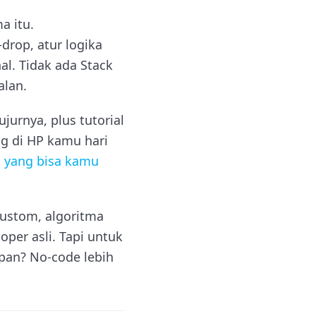
a itu.
rop, atur logika
al. Tidak ada Stack
alan.
jurnya, plus tutorial
ng di HP kamu hari
s yang bisa kamu
custom, algoritma
oper asli. Tapi untuk
epan? No-code lebih