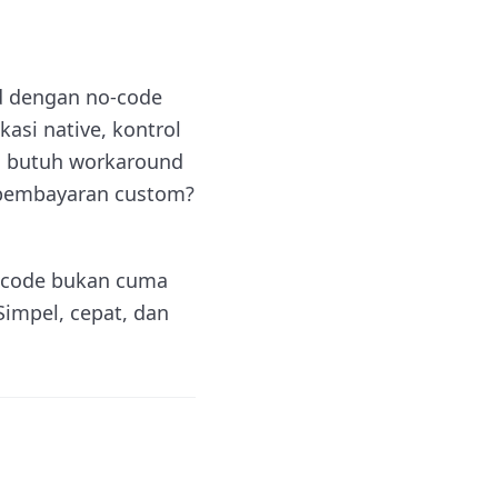
id dengan no-code
kasi native, kontrol
ng butuh workaround
m pembayaran custom?
-code bukan cuma
 Simpel, cepat, dan