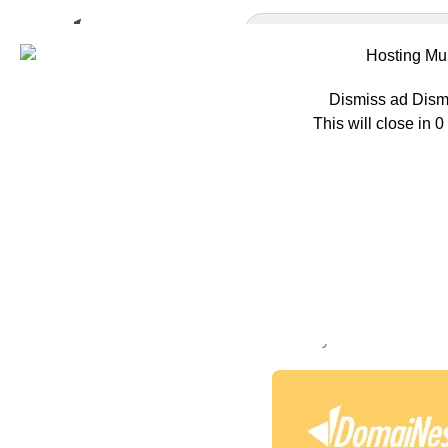
Dismiss ad
Dism
This will close in
0
Home
Tips
Ca
Cara Mem
Coding (N
Oleh
Ayoni Sulthon