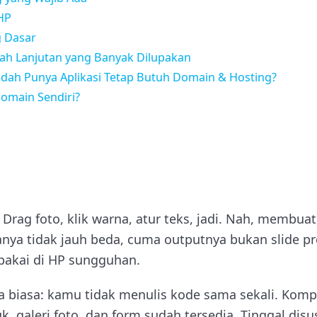
 HP
g Dasar
kah Lanjutan yang Banyak Dilupakan
ah Punya Aplikasi Tetap Butuh Domain & Hosting?
omain Sendiri?
Drag foto, klik warna, atur teks, jadi. Nah, membuat
nya tidak jauh beda, cuma outputnya bukan slide pre
ipakai di HP sungguhan.
 biasa: kamu tidak menulis kode sama sekali. Komp
k, galeri foto, dan form sudah tersedia. Tinggal disu