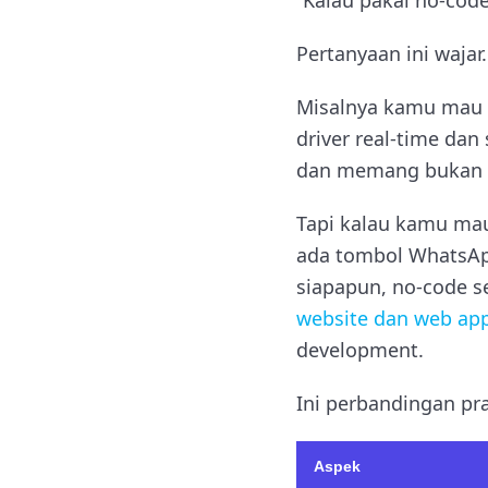
“Kalau pakai no-cod
Pertanyaan ini waja
Misalnya kamu mau 
driver real-time dan
dan memang bukan u
Tapi kalau kamu mau
ada tombol WhatsApp
siapapun, no-code se
website dan web app
development.
Ini perbandingan pra
Aspek