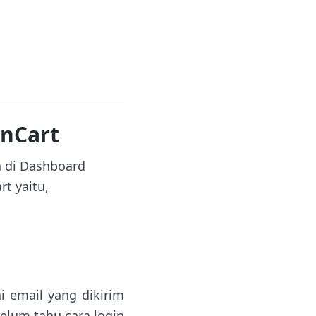
nCart
n di Dashboard
t yaitu,
ai email yang dikirim
elum tahu cara login