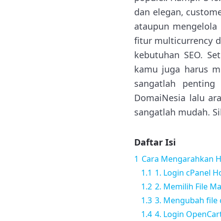
dan elegan, custom
ataupun mengelola 
fitur multicurrency 
kebutuhan SEO. Set
kamu juga harus me
sangatlah penting
DomaiNesia lalu ar
sangatlah mudah. Sil
Daftar Isi
1
Cara Mengarahkan H
1.1
1. Login cPanel H
1.2
2. Memilih File M
1.3
3. Mengubah file
1.4
4. Login OpenCar