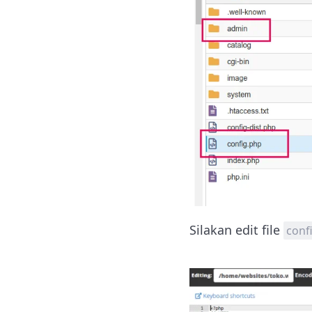
Silakan edit file
conf