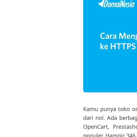
Kamu punya toko on
dari nol. Ada berb
OpenCart, Prestas
populer. Hampir 346