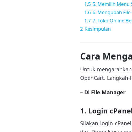
1.5
5. Memilih Menu
1.6
6. Mengubah File 
1.7
7. Toko Online Be
2
Kesimpulan
Cara Menga
Untuk mengarahkan H
OpenCart. Langkah-l
– Di File Manager
1. Login cPane
Silakan login cPane
dari DomaiNesia men