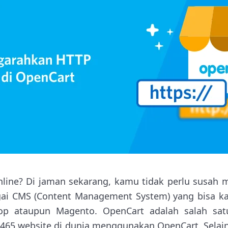
line? Di jaman sekarang, kamu tidak perlu susah 
agai CMS (Content Management System) yang bisa k
hop ataupun Magento. OpenCart adalah salah sa
.465 website di dunia menggunakan OpenCart. Selai