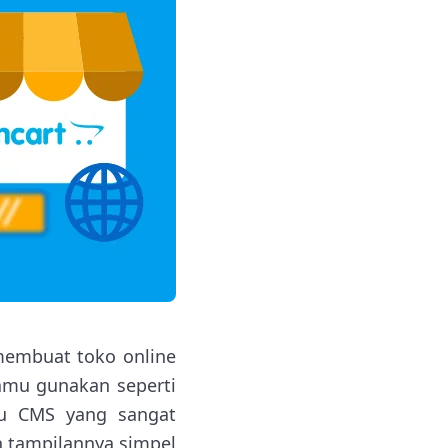
membuat toko online
amu gunakan seperti
tu CMS yang sangat
n tampilannya simpel