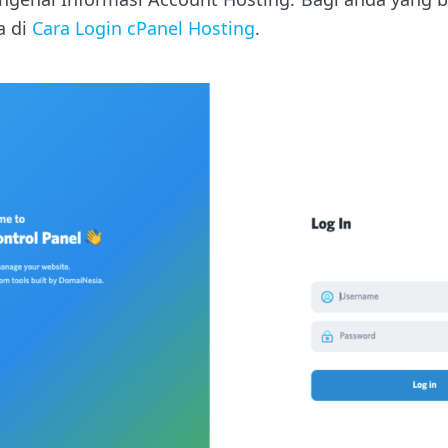
a di
Cara Login cPanel Hosting
.