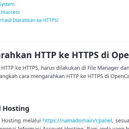
 System
.htaccess
rhasil Diarahkan ke HTTPS!
rahkan HTTP ke HTTPS di Ope
TTP ke HTTPS, harus dilakukan di File Manager da
angkah cara mengarahkan HTTP ke HTTPS di OpenCar
l Hosting
l Hosting melalui
https://namadomain/cpanel
, sesu
genai Informasi Account Hosting. Bagi anda yang b