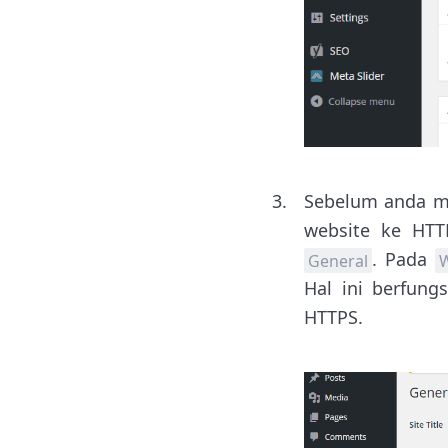
Sebelum anda me
website ke HTT
. Pada
General
W
Hal ini berfung
HTTPS.