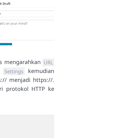
rus mengarahkan
URL
h
kemudian
Settings
// menjadi https://.
ri protokol HTTP ke