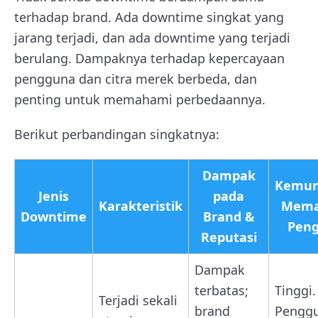
terhadap brand. Ada downtime singkat yang
jarang terjadi, dan ada downtime yang terjadi
berulang. Dampaknya terhadap kepercayaan
pengguna dan citra merek berbeda, dan
penting untuk memahami perbedaannya.
Berikut perbandingan singkatnya:
Dampak
Kemun
Jenis
pada
Karakteristik
Mema
Downtime
Brand &
Pen
Reputasi
Dampak
terbatas;
Tinggi.
Terjadi sekali
brand
Pengg