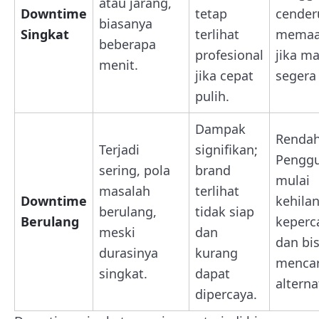
atau jarang,
Downtime
tetap
cender
biasanya
Singkat
terlihat
memaa
beberapa
profesional
jika m
menit.
jika cepat
segera 
pulih.
Dampak
Rendah
Terjadi
signifikan;
Pengg
sering, pola
brand
mulai
masalah
terlihat
Downtime
kehila
berulang,
tidak siap
Berulang
keperc
meski
dan
dan bi
durasinya
kurang
mencar
singkat.
dapat
alternat
dipercaya.