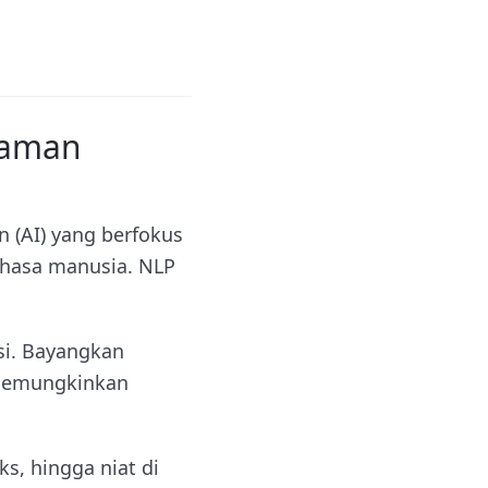
haman
 (AI) yang berfokus
hasa manusia. NLP
si. Bayangkan
g memungkinkan
s, hingga niat di