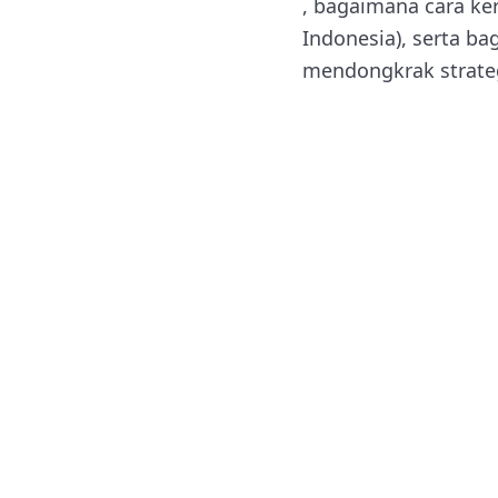
, bagaimana cara ker
Indonesia), serta b
mendongkrak strateg