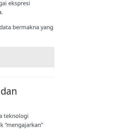
gai ekspresi
a.
 data bermakna yang
 dan
a teknologi
uk “mengajarkan”