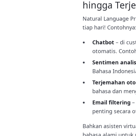
hingga Ter
Natural Language Pr
tiap hari! Contohnya
Chatbot
– di cu
otomatis. Conto
Sentimen analis
Bahasa Indones
Terjemahan oto
bahasa dan meng
Email filtering
–
penting secara o
Bahkan asisten virt
bahasa alami untuk 