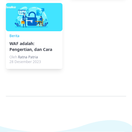
Berita
WAF adalah:
Pengertian, dan Cara
kerja untuk Website
Oleh
Ratna Patria
Kamu!
28 Desember 2023