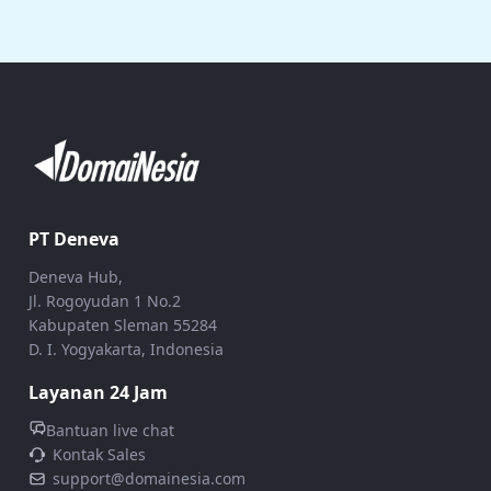
PT Deneva
Deneva Hub,
Jl. Rogoyudan 1 No.2
Kabupaten Sleman 55284
D. I. Yogyakarta, Indonesia
Layanan 24 Jam
Bantuan live chat
Kontak Sales
support@domainesia.com