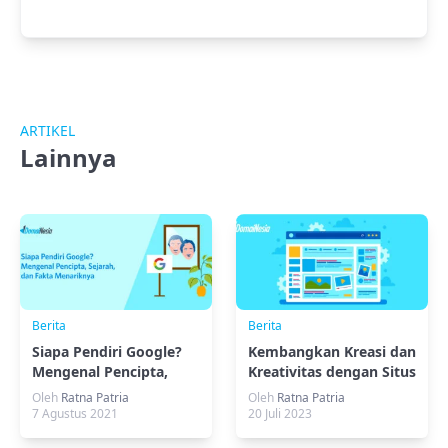
ARTIKEL
Lainnya
Berita
Berita
Siapa Pendiri Google?
Kembangkan Kreasi dan
Mengenal Pencipta,
Kreativitas dengan Situs
Sejarah dan Fakta
Gambar Gratis
Oleh
Ratna Patria
Oleh
Ratna Patria
Menariknya
7 Agustus 2021
20 Juli 2023