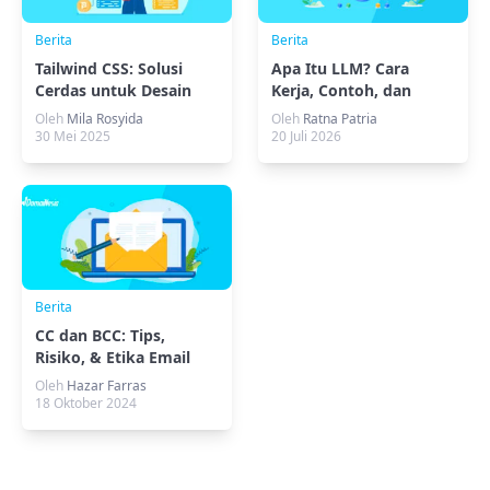
Berita
Berita
Tailwind CSS: Solusi
Apa Itu LLM? Cara
Cerdas untuk Desain
Kerja, Contoh, dan
Web Fleksibel
Kebutuhan Servernya
Oleh
Mila Rosyida
Oleh
Ratna Patria
30 Mei 2025
20 Juli 2026
Berita
CC dan BCC: Tips,
Risiko, & Etika Email
yang Wajib Kamu Tahu
Oleh
Hazar Farras
18 Oktober 2024