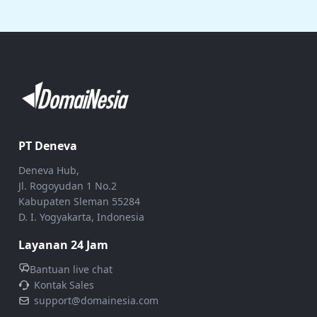
PT Deneva
Deneva Hub,
Jl. Rogoyudan 1 No.2
Kabupaten Sleman 55284
D. I. Yogyakarta, Indonesia
Layanan 24 Jam
Bantuan live chat
Kontak Sales
support@domainesia.com