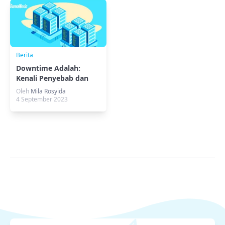
Berita
Downtime Adalah:
Kenali Penyebab dan
Cara Mencegahnya!
Oleh
Mila Rosyida
4 September 2023