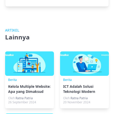
ARTIKEL
Lainnya
Berita
Berita
Kelola Multiple Website:
ICT Adalah Solusi
Apa yang Dimaksud
Teknologi Modern
dan Bagaimana Caranya
Oleh
Ratna Patria
Oleh
Ratna Patria
26 September 2024
20 November 2024