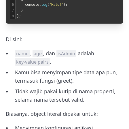
6
console
.
log
(
"Halo!"
)
;
7
}
8
}
;
Di sini:
,
, dan
adalah
name
age
isAdmin
.
key-value pairs
Kamu bisa menyimpan tipe data apa pun,
termasuk fungsi (greet).
Tidak wajib pakai kutip di nama properti,
selama nama tersebut valid.
Biasanya, object literal dipakai untuk:
Menyimpan konfigurasi aplikasi.