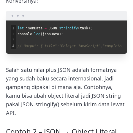
Konversinya:
1
let 
jsonData
=
JSON
.
stringify
(
task
)
;
2
console
.
log
(
jsonData
)
;
3
4
// Output: {"title":"Belajar JavaScript","completed":fa
Salah satu nilai plus JSON adalah formatnya
yang sudah baku secara internasional, jadi
gampang dipakai di mana aja. Contohnya,
kamu bisa ubah object literal jadi JSON string
pakai JSON.stringify() sebelum kirim data lewat
API.
Contoh 2 – JSON → Object Literal