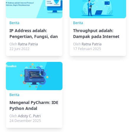
Berita
Berita
IP Address adalah:
Throughput adalah:
Pengertian, Fungsi, dan
Dampak pada Internet
Cara Kerjanya
Oleh
Ratna Patria
Oleh
Ratna Patria
22 Juni 2022
17 Februari 2025
Berita
Mengenal PyCharm: IDE
Python Andal
Oleh
Adisty C. Putri
24 Desember 2025