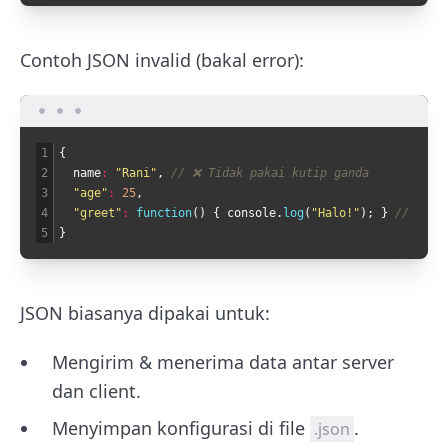
Contoh JSON invalid (bakal error):
1
{
2
name
:
"Rani"
,
// ❌ Tidak pakai kutip ganda
3
"age"
:
25
,
4
"greet"
:
function
(
)
{
console
.
log
(
"Halo!"
)
;
}
// ❌ Fu
5
}
JSON biasanya dipakai untuk:
Mengirim & menerima data antar server
dan client.
Menyimpan konfigurasi di file
.
.json