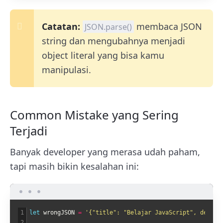
Catatan:
membaca JSON
JSON.parse()
string dan mengubahnya menjadi
object literal yang bisa kamu
manipulasi.
Common Mistake yang Sering
Terjadi
Banyak developer yang merasa udah paham,
tapi masih bikin kesalahan ini:
1
let 
wrongJSON
=
'{"title": "Belajar JavaScript", deadli
2