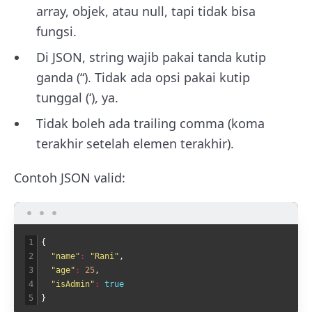
array, objek, atau null, tapi tidak bisa
fungsi.
Di JSON, string wajib pakai tanda kutip
ganda (“). Tidak ada opsi pakai kutip
tunggal (‘), ya.
Tidak boleh ada trailing comma (koma
terakhir setelah elemen terakhir).
Contoh JSON valid:
1
{
2
"name"
:
"Rani"
,
3
"age"
:
25
,
4
"isAdmin"
:
true
5
}