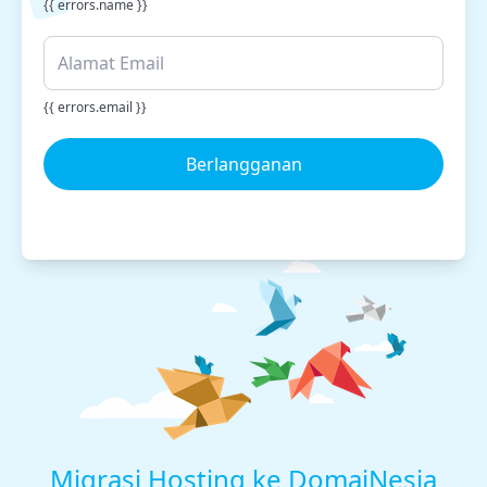
{{ errors.name }}
{{ errors.email }}
Berlangganan
Migrasi Hosting ke DomaiNesia