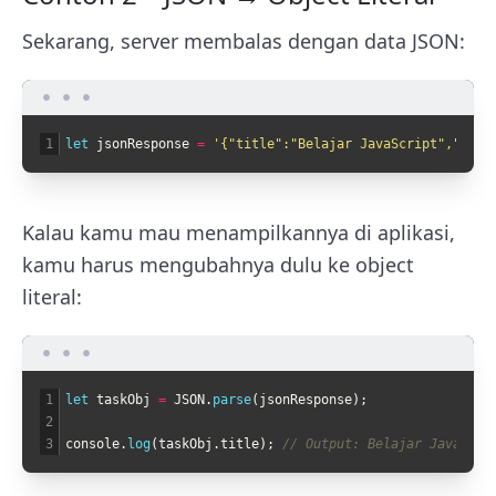
Sekarang, server membalas dengan data JSON:
1
let 
jsonResponse
=
'{"title":"Belajar JavaScript","comp
Kalau kamu mau menampilkannya di aplikasi,
kamu harus mengubahnya dulu ke object
literal:
1
let 
taskObj
=
JSON
.
parse
(
jsonResponse
)
;
2
3
console
.
log
(
taskObj
.
title
)
;
// Output: Belajar JavaScri