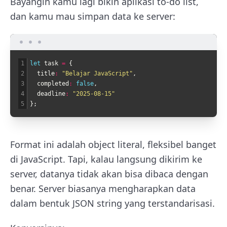
Bayangin kamu lagi bikin aplikasi to-do list,
dan kamu mau simpan data ke server:
1
let 
task
=
{
2
title
:
"Belajar JavaScript"
,
3
completed
:
false
,
4
deadline
:
"2025-08-15"
5
}
;
Format ini adalah object literal, fleksibel banget
di JavaScript. Tapi, kalau langsung dikirim ke
server, datanya tidak akan bisa dibaca dengan
benar. Server biasanya mengharapkan data
dalam bentuk JSON string yang terstandarisasi.