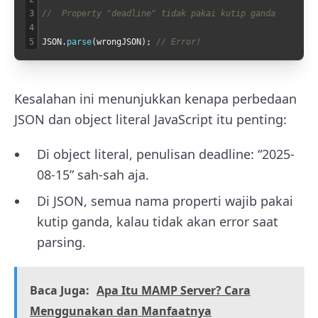
3
//  Property "deadline" tidak pakai kutip ganda
4
5
JSON
.
parse
(
wrongJSON
)
;
// Error!
Kesalahan ini menunjukkan kenapa perbedaan
JSON dan object literal JavaScript itu penting:
Di object literal, penulisan deadline: “2025-
08-15” sah-sah aja.
Di JSON, semua nama properti wajib pakai
kutip ganda, kalau tidak akan error saat
parsing.
Baca Juga:
Apa Itu MAMP Server? Cara
Menggunakan dan Manfaatnya