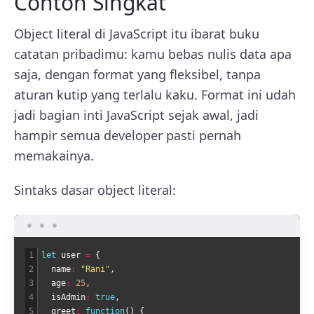
Contoh Singkat
Object literal di JavaScript itu ibarat buku
catatan pribadimu: kamu bebas nulis data apa
saja, dengan format yang fleksibel, tanpa
aturan kutip yang terlalu kaku. Format ini udah
jadi bagian inti JavaScript sejak awal, jadi
hampir semua developer pasti pernah
memakainya.
Sintaks dasar object literal:
1
let 
user
=
{
2
name
:
"Rani"
,
3
age
:
25
,
4
isAdmin
:
true
,
5
greet
:
function
(
)
{