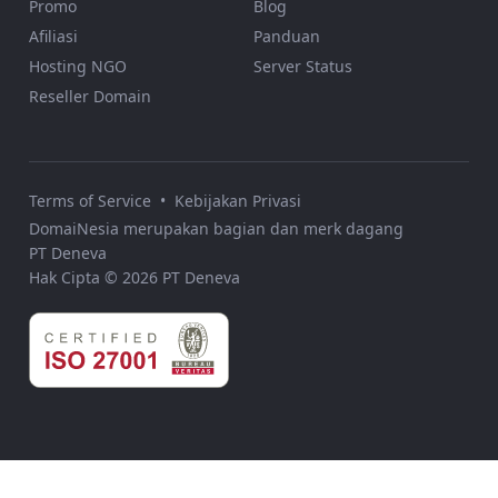
Promo
Blog
Afiliasi
Panduan
Hosting NGO
Server Status
Reseller Domain
Terms of Service
•
Kebijakan Privasi
DomaiNesia merupakan bagian dan merk dagang
PT Deneva
Hak Cipta © 2026 PT Deneva