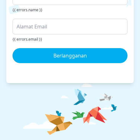
{{ errors.name }}
{{ errors.email }}
Berlangganan