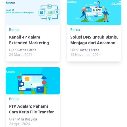
Berita
Berita
Kenali 4P dalam
Solusi DNS untuk Bisnis,
Extended Marketing
Menjaga dari Ancaman
Mix
Cyber
Oleh
Ratna Patria
Oleh
Hazar Farras
24 Maret 2021
15 November 2024
Berita
FTP Adalah: Pahami
Cara Kerja File Transfer
Protocol!
Oleh
Mila Rosyida
24 April 2024