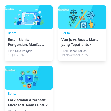
Berita
Berita
Email Bisnis:
Vue Js vs React: Mana
Pengertian, Manfaat,
yang Tepat untuk
dan Cara Membuatnya
Proyek Web Kamu?
Oleh
Mila Rosyida
Oleh
Hazar Farras
10 Juli 2026
19 November 2025
Berita
Lark adalah Alternatif
Microsoft Teams untuk
Kolaborasi Bisnis