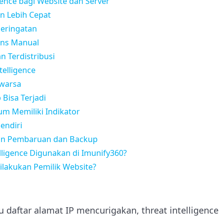
gence bagi Website dan Server
n Lebih Cepat
Peringatan
ons Manual
n Terdistribusi
telligence
uwarsa
p Bisa Terjadi
m Memiliki Indikator
Sendiri
kan Pembaruan dan Backup
lligence Digunakan di Imunify360?
ilakukan Pemilik Website?
au daftar alamat IP mencurigakan, threat intelligen