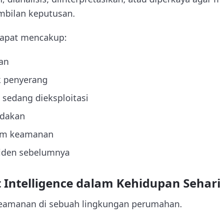
mbilan keputusan.
dapat mencakup:
an
k penyerang
sedang dieksploitasi
ndakan
tem keamanan
nsiden sebelumnya
 Intelligence dalam Kehidupan Sehari
eamanan di sebuah lingkungan perumahan.