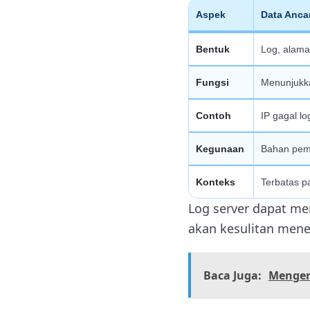
Aspek
Data Anc
Bentuk
Log, alamat
Fungsi
Menunjukka
Contoh
IP gagal lo
Kegunaan
Bahan pem
Konteks
Terbatas p
Log server dapat men
akan kesulitan men
Baca Juga:
Mengen