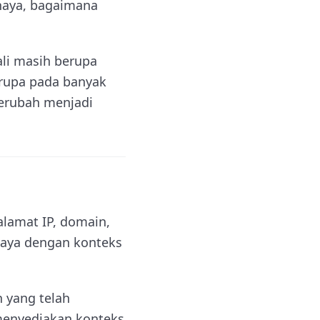
haya, bagaimana
ali masih berupa
erupa pada banyak
berubah menjadi
alamat IP, domain,
rkaya dengan konteks
n yang telah
 menyediakan konteks