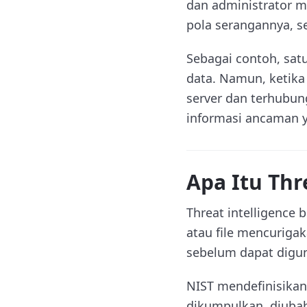
dan administrator 
pola serangannya, se
Sebagai contoh, sat
data. Namun, ketika
server dan terhubung
informasi ancaman y
Apa Itu Thr
Threat intelligence
atau file mencuriga
sebelum dapat digu
NIST mendefinisikan
dikumpulkan, diubah,