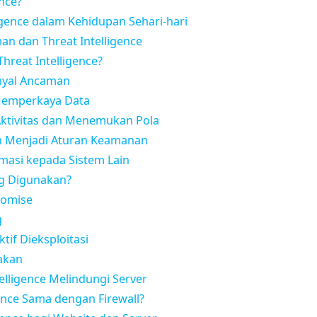
ence?
ligence dalam Kehidupan Sehari-hari
n dan Threat Intelligence
hreat Intelligence?
nyal Ancaman
Memperkaya Data
ktivitas dan Menemukan Pola
 Menjadi Aturan Keamanan
masi kepada Sistem Lain
ng Digunakan?
romise
g
tif Dieksploitasi
akan
elligence Melindungi Server
ence Sama dengan Firewall?