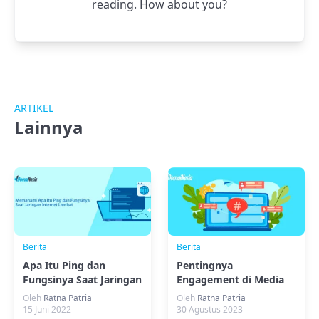
reading. How about you?
ARTIKEL
Lainnya
Berita
Berita
Apa Itu Ping dan
Pentingnya
Fungsinya Saat Jaringan
Engagement di Media
Internet Lambat
Sosial: Pahami Definisi
Oleh
Ratna Patria
Oleh
Ratna Patria
dan Manfaatnya
15 Juni 2022
30 Agustus 2023