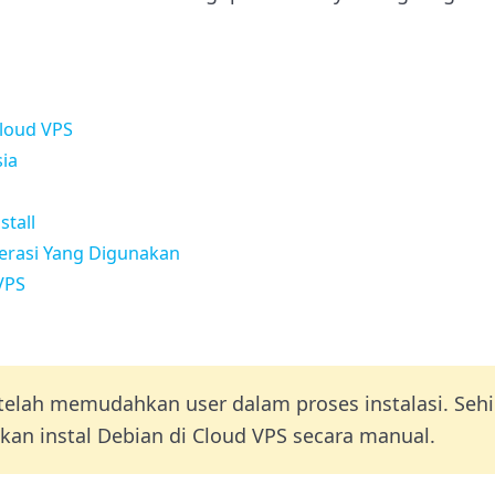
Cloud VPS
ia
stall
perasi Yang Digunakan
VPS
elah memudahkan user dalam proses instalasi. Seh
kan instal Debian di Cloud VPS secara manual.