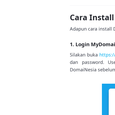
Cara Instal
Adapun cara install 
1. Login MyDoma
Silakan buka
https:
dan password. Us
DomaiNesia sebelum