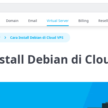
Domain
Email
Virtual Server
Billing
Resel
r
Cara Install Debian di Cloud VPS
stall Debian di Clo