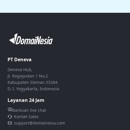
PT Deneva
Deneva Hub,
Jl. Rogoyudan 1 No.2
Kabupaten Sleman 55284
D. I. Yogyakarta, Indonesia
Layanan 24 Jam
Bantuan live chat
Kontak Sales
support@domainesia.com