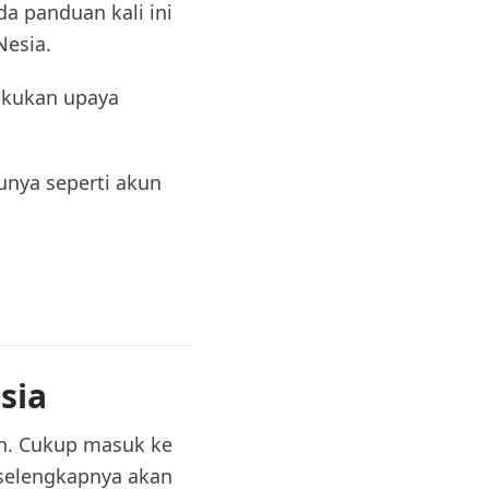
a panduan kali ini
Nesia.
akukan upaya
unya seperti akun
sia
n. Cukup masuk ke
selengkapnya akan