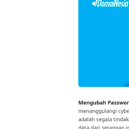
Mengubah Passwor
menanggulangi cyber
adalah segala tind
data dari serangan i