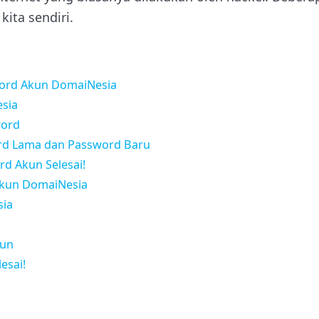
kita sendiri.
ord Akun DomaiNesia
sia
word
rd Lama dan Password Baru
d Akun Selesai!
Akun DomaiNesia
sia
kun
esai!