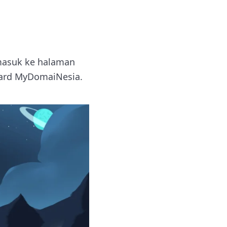
masuk ke halaman
oard MyDomaiNesia.