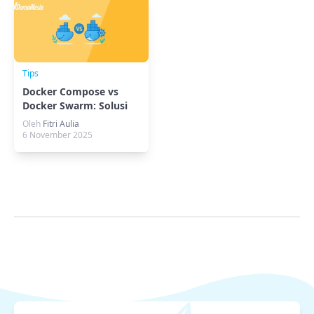
Tips
Docker Compose vs
Docker Swarm: Solusi
Orkestrasi Paling
Oleh
Fitri Aulia
Efisien untuk VPS
6 November 2025