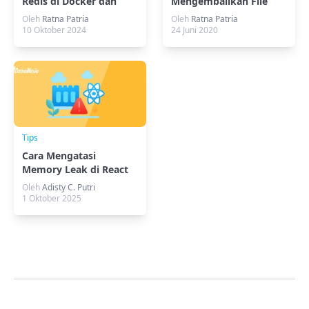
Redis di Docker dan
Mengembalikan File
Temukan Manfaatnya
yang Terhapus
Oleh
Ratna Patria
Oleh
Ratna Patria
10 Oktober 2024
24 Juni 2020
Tips
Cara Mengatasi
Memory Leak di React
untuk Performa
Oleh
Adisty C. Putri
Aplikasi yang Optimal
1 Oktober 2025