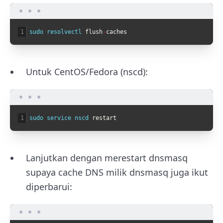
1
sudo 
resolvectl 
flush
-
caches
Untuk CentOS/Fedora (nscd):
1
sudo 
service 
nscd 
restart
Lanjutkan dengan merestart dnsmasq
supaya cache DNS milik dnsmasq juga ikut
diperbarui: