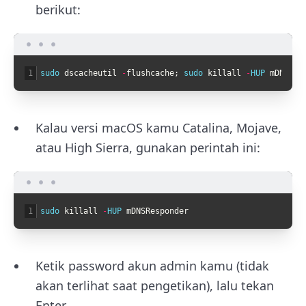
berikut:
1
sudo 
dscacheutil
-
flushcache
;
sudo 
killall
-
HUP 
mDNSRes
Kalau versi macOS kamu Catalina, Mojave,
atau High Sierra, gunakan perintah ini:
1
sudo 
killall
-
HUP 
mDNSResponder
Ketik password akun admin kamu (tidak
akan terlihat saat pengetikan), lalu tekan
Enter.