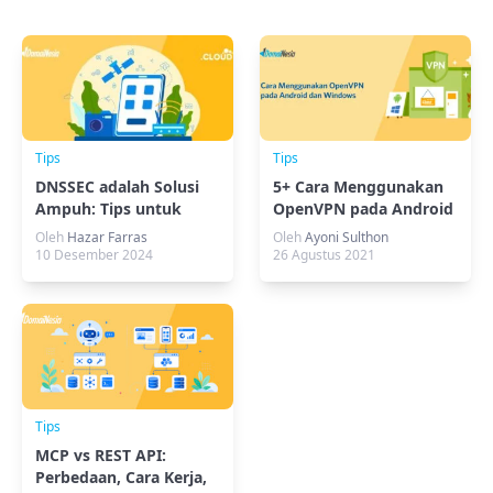
Tips
Tips
DNSSEC adalah Solusi
5+ Cara Menggunakan
Ampuh: Tips untuk
OpenVPN pada Android
Internet Lebih Aman
dan Windows Mudah
Oleh
Hazar Farras
Oleh
Ayoni Sulthon
10 Desember 2024
26 Agustus 2021
Tips
MCP vs REST API:
Perbedaan, Cara Kerja,