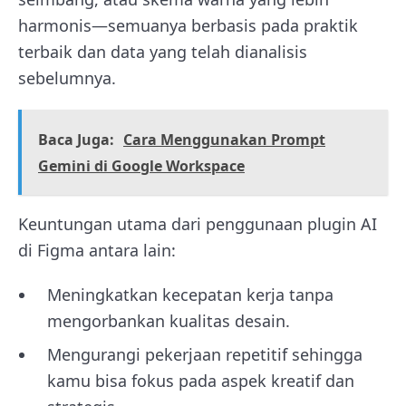
harmonis—semuanya berbasis pada praktik
terbaik dan data yang telah dianalisis
sebelumnya.
Baca Juga:
Cara Menggunakan Prompt
Gemini di Google Workspace
Keuntungan utama dari penggunaan plugin AI
di Figma antara lain:
Meningkatkan kecepatan kerja tanpa
mengorbankan kualitas desain.
Mengurangi pekerjaan repetitif sehingga
kamu bisa fokus pada aspek kreatif dan