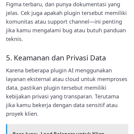
Figma terbaru, dan punya dokumentasi yang
jelas. Cek juga apakah plugin tersebut memiliki
komunitas atau support channel—ini penting
jika kamu mengalami bug atau butuh panduan
teknis.
5. Keamanan dan Privasi Data
Karena beberapa plugin AI menggunakan
layanan eksternal atau cloud untuk memproses
data, pastikan plugin tersebut memiliki
kebijakan privasi yang transparan. Terutama
jika kamu bekerja dengan data sensitif atau
proyek klien.
Baca Juga:
Load Balancer untuk Klien