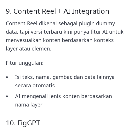
9. Content Reel + AI Integration
Content Reel dikenal sebagai plugin dummy
data, tapi versi terbaru kini punya fitur AI untuk
menyesuaikan konten berdasarkan konteks
layer atau elemen.
Fitur unggulan:
Isi teks, nama, gambar, dan data lainnya
secara otomatis
AI mengenali jenis konten berdasarkan
nama layer
10. FigGPT