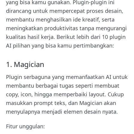
yang bisa kamu gunakan. Plugin-plugin ini
dirancang untuk mempercepat proses desain,
membantu menghasilkan ide kreatif, serta
meningkatkan produktivitas tanpa mengurangi
kualitas hasil kerja. Berikut lebih dari 10 plugin
AI pilihan yang bisa kamu pertimbangkan:
1. Magician
Plugin serbaguna yang memanfaatkan AI untuk
membantu berbagai tugas seperti membuat
copy, icon, hingga memperbaiki layout. Cukup
masukkan prompt teks, dan Magician akan
menyulapnya menjadi elemen desain nyata.
Fitur unggulan: