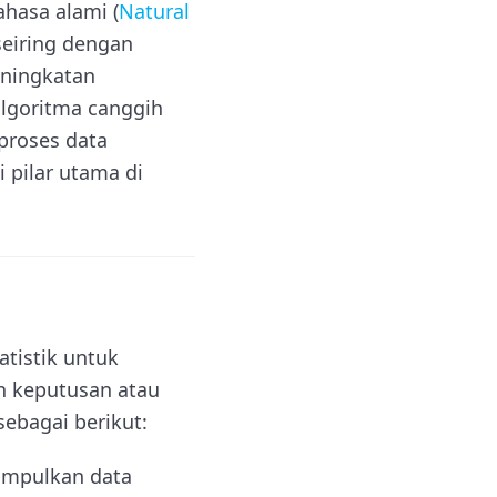
hasa alami (
Natural
seiring dengan
eningkatan
algoritma canggih
proses data
 pilar utama di
tistik untuk
n keputusan atau
sebagai berikut:
umpulkan data