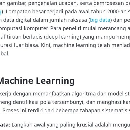
an gambar, pengenalan ucapan, serta pemrosesan ba
g
). Lompatan besar terjadi pada awal tahun 2000-an 
 data digital dalam jumlah raksasa (
big data
) dan p
omputasi komputer. Para peneliti mulai merancang 
araf tiruan berlapis (deep learning) yang mampu mem
asi luar biasa. Kini, machine learning telah menjadi
bal.
 Machine Learning
kerja dengan memanfaatkan algoritma dan model sta
mengidentifikasi pola tersembunyi, dan menghasilka
. Proses ini terdiri dari beberapa tahapan sistematis 
ata:
Langkah awal yang paling krusial adalah meng