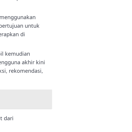
ji menggunakan
 bertujuan untuk
erapkan di
bil kemudian
engguna akhir kini
ksi, rekomendasi,
t dari