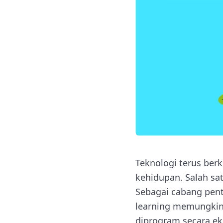
Teknologi terus ber
kehidupan. Salah sa
Sebagai cabang pent
learning memungkink
diprogram secara eks