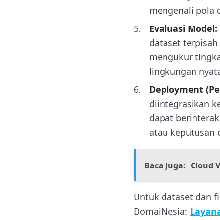
mengenali pola d
Evaluasi Model:
dataset terpisah 
mengukur tingkat
lingkungan nyata
Deployment (Pe
diintegrasikan k
dapat berintera
atau keputusan o
Baca Juga:
Cloud 
Untuk dataset dan f
DomaiNesia:
Layana