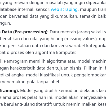
gi yang relevan dengan masalah yang ingin dipecahkan
atabase internal, sensor,
web scraping
, maupun trans
an bervariasi data yang dikumpulkan, semakin baik
ngun.
Data (Pre-processing):
Data mentah jarang sekali s
ibersihkan dari nilai yang hilang (missing values), dup
kukan penskalaan data dan konversi variabel kategori
at diproses oleh algoritma komputer.
l:
Pemrogram memilih algoritma atau model machine
ngan karakteristik data dan tujuan bisnis. Pilihan in
ediksi angka, model klasifikasi untuk pengelompokan
k menemukan pola tanpa label.
raining):
Model yang dipilih kemudian diekspos ke 
 Selama proses pelatihan ini, model akan menyesuaik
ra berulang-ulang (iteratif) untuk meminimalkan kes