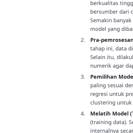
berkualitas ting
bersumber dari d
Semakin banyak d
model yang diba
Pra-pemrosesan 
tahap ini, data d
Selain itu, dila
numerik agar dap
Pemilihan Mode
paling sesuai de
regresi untuk pr
clustering untu
Melatih Model (T
(training data).
internalnya seca