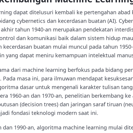
ning dapat ditelusuri kembali ke pertengahan abad k
dang cybernetics dan kecerdasan buatan (AI). Cyber
khir tahun 1940-an merupakan pendekatan interdis
ntrol dan komunikasi baik dalam sistem hidup mau
lah kecerdasan buatan mulai muncul pada tahun 1950
 yang dapat meniru kemampuan intelektual manus
rtama dari machine learning berfokus pada bidang pe
n). Pada masa ini, para ilmuwan mendapat kesuksesa
ritma dasar untuk mengenali karakter tulisan tan
era 1960-an dan 1970-an, penelitian berkembang ke
tusan (decision trees) dan jaringan saraf tiruan (ne
adi fondasi teknologi modern saat ini.
 dan 1990-an, algoritma machine learning mulai dite