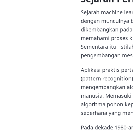
Sejarah machine lear
dengan munculnya bi
dikembangkan pada a
memahami proses ko
Sementara itu, isti
pengembangan mesin
Aplikasi praktis pe
(pattern recognitio
mengembangkan algo
manusia. Memasuki 
algoritma pohon kepu
sederhana yang menj
Pada dekade 1980-an