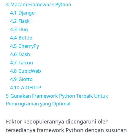
4
Macam Framework Python
4.1
Django
4.2
Flask
4.3
Hug
4.4
Bottle
4.5
CherryPy
4.6
Dash
4.7
Falcon
4.8
CubicWeb
4.9
Giotto
4.10
AIOHTTP
5
Gunakan Framework Python Terbaik Untuk
Pemrograman yang Optimal!
Faktor kepopulerannya dipengaruhi oleh
tersedianya framework Python dengan susunan