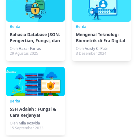
Berita
Berita
Rahasia Database JSON:
Mengenal Teknologi
Pengertian, Fungsi, dan
Biometrik di Era Digital
Kelebihannya
Oleh
Hazar Farras
Oleh
Adisty C. Putri
29 Agustus 2025
3 Desember 2024
Berita
SSH Adalah : Fungsi &
Cara Kerjanya!
Oleh
Mila Rosyida
15 September 2023