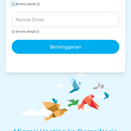
{{ errors.name }}
{{ errors.email }}
Berlangganan