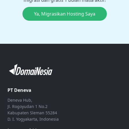
Ya, Migrasikan Hosting Saya
PT Deneva
Deneva Hub,
Jl. Rogoyudan 1 No.2
Kabupaten Sleman 55284
D. I. Yogyakarta, Indonesia