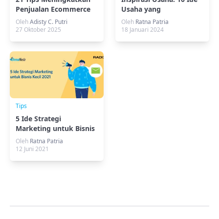
Penjualan Ecommerce
Usaha yang
di Musim Liburan
Menjanjikan
Oleh
Adisty C. Putri
Oleh
Ratna Patria
27 Oktober 2025
18 Januari 2024
Tips
5 Ide Strategi
Marketing untuk Bisnis
Kecil 2021
Oleh
Ratna Patria
12 Juni 2021