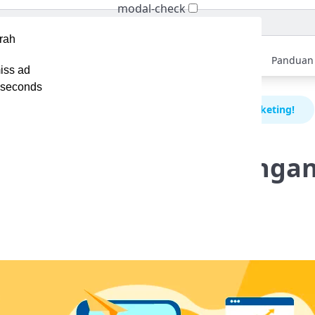
modal-check
Home
Berita
Tips
Ebook
Video
Panduan
iss ad
seconds
ngkatkan Cuan Bisnismu dengan Strategi Website Marketing!
n Cuan Bisnismu dengan
arketing!