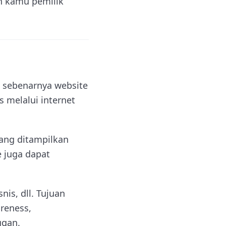
h kamu pemilik
 sebenarnya website
 melalui internet
yang ditampilkan
 juga dapat
nis, dll. Tujuan
reness,
ggan.