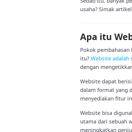
Sebab itu, banyak p
usaha? Simak artikel
Apa itu Web
Pokok pembahasan k
itu?
Website adalah
dengan mengetikkan 
Website dapat berisi
dalam format yang d
menyediakan fitur int
Website bisa digunak
utama dari sebuah w
meningkatkan penju