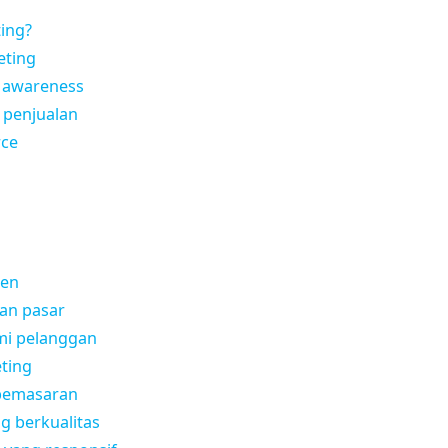
ing?
eting
 awareness
 penjualan
rce
ien
an pasar
i pelanggan
ting
pemasaran
 berkualitas