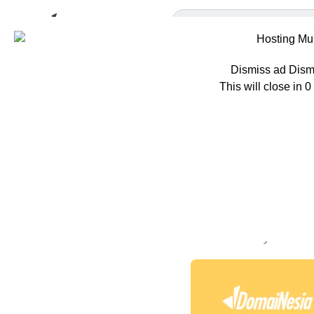
Dismiss ad
Dism
This will close in
0
Home
Tips
Ti
Tingkatka
Website M
Oleh
Mila Rosyida