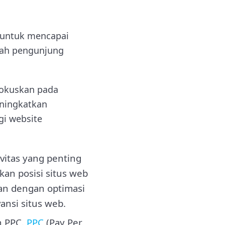
 untuk mencapai
ubah pengunjung
ifokuskan pada
eningkatkan
gi website
vitas yang penting
an posisi situs web
kan dengan optimasi
vansi situs web.
n PPC.
PPC
(Pay Per