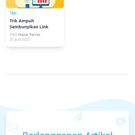
Tips
Trik Ampuh
Sembunyikan Link
Afiliasi di WordPress
Oleh
Hazar Farras
25 Juni 2025