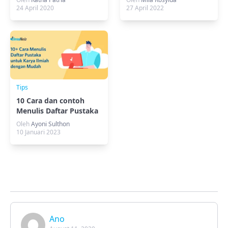
24 April 2020
27 April 2022
Tips
10 Cara dan contoh
Menulis Daftar Pustaka
Untuk Karya Ilmiah
Oleh
Ayoni Sulthon
10 Januari 2023
Ano