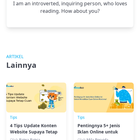
I am an introverted, inquiring person, who loves
reading. How about you?
ARTIKEL
Lainnya
Tips
Tips
4 Tips Update Konten
Pentingnya 5+ Jenis
Website Supaya Tetap
Iklan Online untuk
Cuan
Tingkatkan Bisnismu
Oleh
Ratna Patria
Oleh
Mila Rosyida