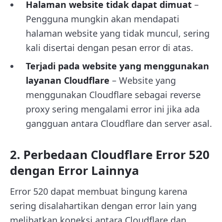
Halaman website tidak dapat dimuat
–
Pengguna mungkin akan mendapati
halaman website yang tidak muncul, sering
kali disertai dengan pesan error di atas.
Terjadi pada website yang menggunakan
layanan Cloudflare
– Website yang
menggunakan Cloudflare sebagai reverse
proxy sering mengalami error ini jika ada
gangguan antara Cloudflare dan server asal.
2. Perbedaan Cloudflare Error 520
dengan Error Lainnya
Error 520 dapat membuat bingung karena
sering disalahartikan dengan error lain yang
melibatkan koneksi antara Cloudflare dan