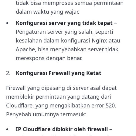
tidak bisa memproses semua permintaan
dalam waktu yang wajar.
Konfigurasi server yang tidak tepat
–
Pengaturan server yang salah, seperti
kesalahan dalam konfigurasi Nginx atau
Apache, bisa menyebabkan server tidak
merespons dengan benar.
Konfigurasi Firewall yang Ketat
Firewall yang dipasang di server asal dapat
memblokir permintaan yang datang dari
Cloudflare, yang mengakibatkan error 520.
Penyebab umumnya termasuk:
IP Cloudflare diblokir oleh firewall
–