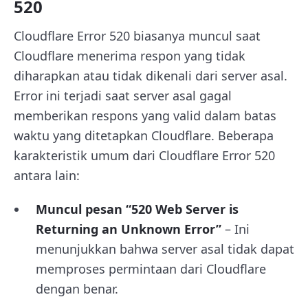
520
Cloudflare Error 520 biasanya muncul saat
Cloudflare menerima respon yang tidak
diharapkan atau tidak dikenali dari server asal.
Error ini terjadi saat server asal gagal
memberikan respons yang valid dalam batas
waktu yang ditetapkan Cloudflare. Beberapa
karakteristik umum dari Cloudflare Error 520
antara lain:
Muncul pesan “520 Web Server is
Returning an Unknown Error”
– Ini
menunjukkan bahwa server asal tidak dapat
memproses permintaan dari Cloudflare
dengan benar.