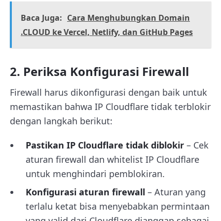
Baca Juga:
Cara Menghubungkan Domain
.CLOUD ke Vercel, Netlify, dan GitHub Pages
2. Periksa Konfigurasi Firewall
Firewall harus dikonfigurasi dengan baik untuk
memastikan bahwa IP Cloudflare tidak terblokir
dengan langkah berikut:
Pastikan IP Cloudflare tidak diblokir
– Cek
aturan firewall dan whitelist IP Cloudflare
untuk menghindari pemblokiran.
Konfigurasi aturan firewall
– Aturan yang
terlalu ketat bisa menyebabkan permintaan
yang valid dari Cloudflare dianggap sebagai