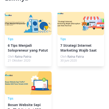
Tips
Tips
6 Tips Menjadi
7 Strategi Internet
Solopreneur yang Patut
Marketing Wajib Saat
Dicoba
New Normal
Oleh
Ratna Patria
Oleh
Ratna Patria
21 Oktober 2020
30 Juni 2020
Tips
Bosan Website Sepi