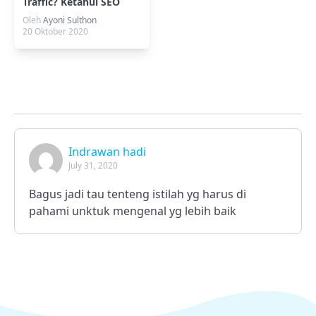
Traffic? Ketahui SEO
Tools Terbaik Ini
Oleh
Ayoni Sulthon
20 Oktober 2020
Indrawan hadi
July 31, 2020
Bagus jadi tau tenteng istilah yg harus di
pahami unktuk mengenal yg lebih baik