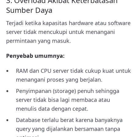
3. Overload Akibat Keterbatasan
Sumber Daya
Terjadi ketika kapasitas hardware atau software
server tidak mencukupi untuk menangani
permintaan yang masuk.
Penyebab umumnya:
RAM dan CPU server tidak cukup kuat untuk
menangani proses yang berjalan.
Penyimpanan (storage) penuh sehingga
server tidak bisa lagi membaca atau
menulis data dengan cepat.
Database terlalu berat karena banyaknya
query yang dijalankan bersamaan tanpa