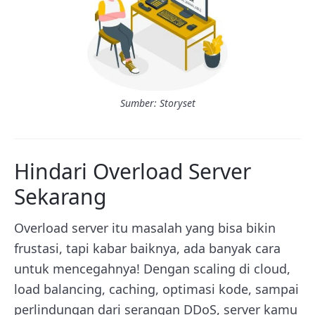
Sumber: Storyset
Hindari Overload Server
Sekarang
Overload server itu masalah yang bisa bikin
frustasi, tapi kabar baiknya, ada banyak cara
untuk mencegahnya! Dengan scaling di cloud,
load balancing, caching, optimasi kode, sampai
perlindungan dari serangan DDoS, server kamu