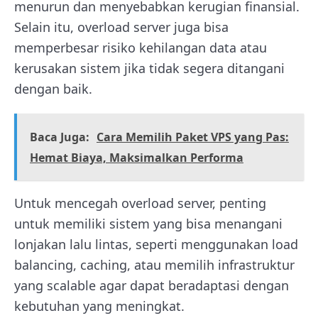
menurun dan menyebabkan kerugian finansial.
Selain itu, overload server juga bisa
memperbesar risiko kehilangan data atau
kerusakan sistem jika tidak segera ditangani
dengan baik.
Baca Juga:
Cara Memilih Paket VPS yang Pas:
Hemat Biaya, Maksimalkan Performa
Untuk mencegah overload server, penting
untuk memiliki sistem yang bisa menangani
lonjakan lalu lintas, seperti menggunakan load
balancing, caching, atau memilih infrastruktur
yang scalable agar dapat beradaptasi dengan
kebutuhan yang meningkat.