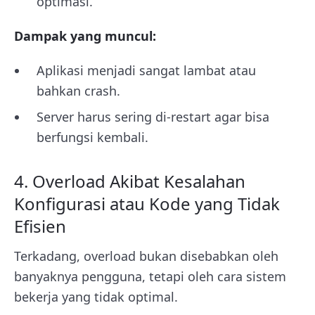
optimasi.
Dampak yang muncul:
Aplikasi menjadi sangat lambat atau
bahkan crash.
Server harus sering di-restart agar bisa
berfungsi kembali.
4. Overload Akibat Kesalahan
Konfigurasi atau Kode yang Tidak
Efisien
Terkadang, overload bukan disebabkan oleh
banyaknya pengguna, tetapi oleh cara sistem
bekerja yang tidak optimal.