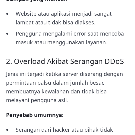
Website atau aplikasi menjadi sangat
lambat atau tidak bisa diakses.
Pengguna mengalami error saat mencoba
masuk atau menggunakan layanan.
2. Overload Akibat Serangan DDoS
Jenis ini terjadi ketika server diserang dengan
permintaan palsu dalam jumlah besar,
membuatnya kewalahan dan tidak bisa
melayani pengguna asli.
Penyebab umumnya:
Serangan dari hacker atau pihak tidak