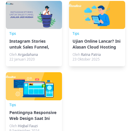
Tips
Tips
Instagram Stories
Ujian Online Lancar? Ini
untuk Sales Funnel,
Alasan Cloud Hosting
Jualan Jadi Mudah!
Jadi Pilihan Terbaik!
Oleh
Argadahana
Oleh
Ratna Patria
22 Januari 2020
23 Oktober 2025
Tips
Pentingnya Responsive
Web Design Saat Ini
Oleh
Hiqbal Fauzi
9 September 2024