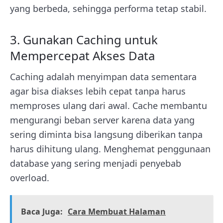
yang berbeda, sehingga performa tetap stabil.
3. Gunakan Caching untuk
Mempercepat Akses Data
Caching adalah menyimpan data sementara
agar bisa diakses lebih cepat tanpa harus
memproses ulang dari awal. Cache membantu
mengurangi beban server karena data yang
sering diminta bisa langsung diberikan tanpa
harus dihitung ulang. Menghemat penggunaan
database yang sering menjadi penyebab
overload.
Baca Juga:
Cara Membuat Halaman