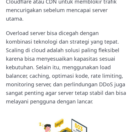
Cloudflare atau CDN untuk memblokir trafik
mencurigakan sebelum mencapai server
utama.
Overload server bisa dicegah dengan
kombinasi teknologi dan strategi yang tepat.
Scaling di cloud adalah solusi paling fleksibel
karena bisa menyesuaikan kapasitas sesuai
kebutuhan. Selain itu, menggunakan load
balancer, caching, optimasi kode, rate limiting,
monitoring server, dan perlindungan DDoS juga
sangat penting agar server tetap stabil dan bisa
melayani pengguna dengan lancar.