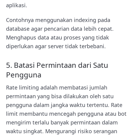
aplikasi.
Contohnya menggunakan indexing pada
database agar pencarian data lebih cepat.
Menghapus data atau proses yang tidak
diperlukan agar server tidak terbebani.
5. Batasi Permintaan dari Satu
Pengguna
Rate limiting adalah membatasi jumlah
permintaan yang bisa dilakukan oleh satu
pengguna dalam jangka waktu tertentu. Rate
limit membantu mencegah pengguna atau bot
mengirim terlalu banyak permintaan dalam
waktu singkat. Mengurangi risiko serangan