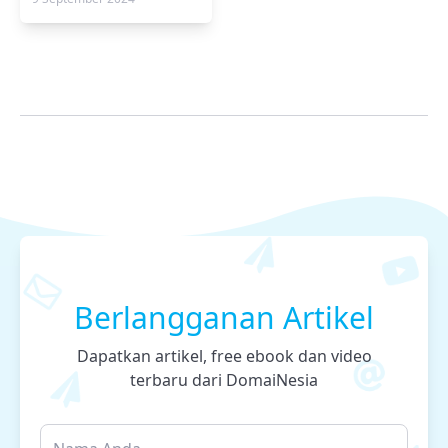
Berlangganan Artikel
Dapatkan artikel, free ebook dan video
terbaru dari DomaiNesia