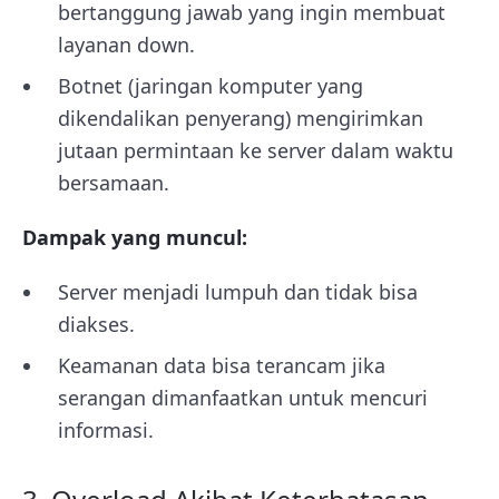
bertanggung jawab yang ingin membuat
layanan down.
Botnet (jaringan komputer yang
dikendalikan penyerang) mengirimkan
jutaan permintaan ke server dalam waktu
bersamaan.
Dampak yang muncul:
Server menjadi lumpuh dan tidak bisa
diakses.
Keamanan data bisa terancam jika
serangan dimanfaatkan untuk mencuri
informasi.