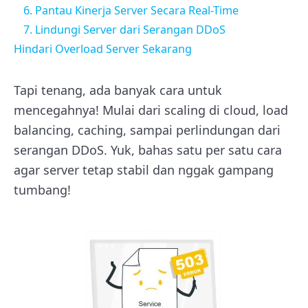
6. Pantau Kinerja Server Secara Real-Time
7. Lindungi Server dari Serangan DDoS
Hindari Overload Server Sekarang
Tapi tenang, ada banyak cara untuk
mencegahnya! Mulai dari scaling di cloud, load
balancing, caching, sampai perlindungan dari
serangan DDoS. Yuk, bahas satu per satu cara
agar server tetap stabil dan nggak gampang
tumbang!