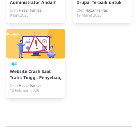
Administrator Andal?
Drupal Terbaik untuk
Ini Skill Wajibnya!
Situsmu
Oleh
Hazar Farras
Oleh
Hazar Farras
9 Juni 2025
19 Maret 2025
Tips
Website Crash Saat
Trafik Tinggi: Penyebab,
Cara Mengatasi, dan
Oleh
Hazar Farras
Mencegahnya
12 Februari 2026