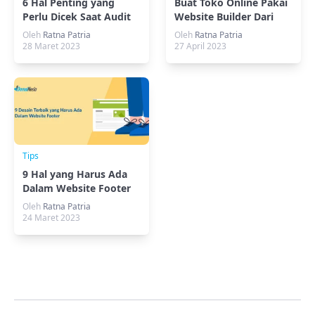
6 Hal Penting yang
Buat Toko Online Pakai
Perlu Dicek Saat Audit
Website Builder Dari
Website
Instant Deploy
Oleh
Ratna Patria
Oleh
Ratna Patria
28 Maret 2023
27 April 2023
Tips
9 Hal yang Harus Ada
Dalam Website Footer
Kamu
Oleh
Ratna Patria
24 Maret 2023