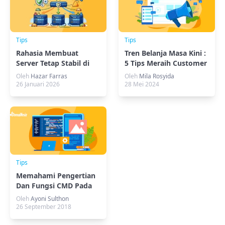
Tips
Tips
Rahasia Membuat
Tren Belanja Masa Kini :
Server Tetap Stabil di
5 Tips Meraih Customer
Trafik Tinggi dengan
Gen Z!
Oleh
Hazar Farras
Oleh
Mila Rosyida
Load Balancer
26 Januari 2026
28 Mei 2024
Tips
Memahami Pengertian
Dan Fungsi CMD Pada
Komputer
Oleh
Ayoni Sulthon
26 September 2018