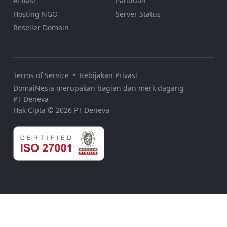
Afiliasi
Panduan
Hosting NGO
Server Status
Reseller Domain
Terms of Service
•
Kebijakan Privasi
DomaiNesia merupakan bagian dan merk dagang
PT Deneva
Hak Cipta © 2026 PT Deneva