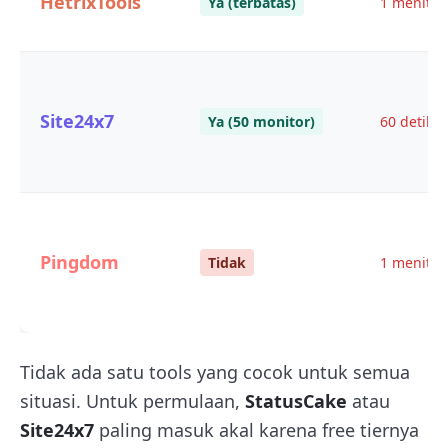
HetrixTools
Ya (terbatas)
1 menit (
Site24x7
Ya (50 monitor)
60 detik (
Pingdom
Tidak
1 menit (
Tidak ada satu tools yang cocok untuk semua
situasi. Untuk permulaan,
StatusCake
atau
Site24x7
paling masuk akal karena free tiernya