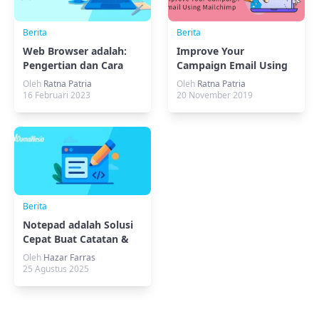
Berita
Berita
Web Browser adalah:
Improve Your
Pengertian dan Cara
Campaign Email Using
Kerjanya
Mailchimp
Oleh
Ratna Patria
Oleh
Ratna Patria
16 Februari 2023
20 November 2019
Berita
Notepad adalah Solusi
Cepat Buat Catatan &
Coding Ringan
Oleh
Hazar Farras
25 Agustus 2025