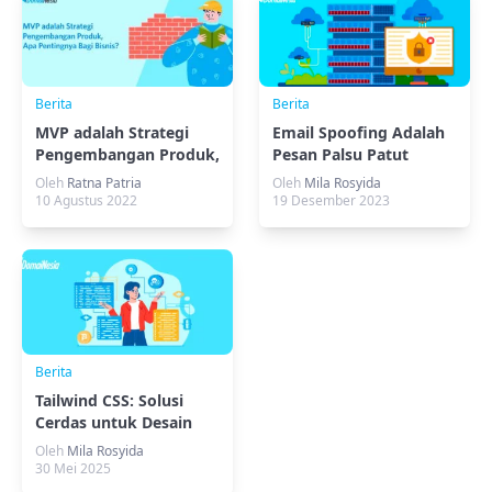
Berita
Berita
MVP adalah Strategi
Email Spoofing Adalah
Pengembangan Produk,
Pesan Palsu Patut
Apa Pentingnya Bagi
Diwaspadai!
Oleh
Ratna Patria
Oleh
Mila Rosyida
Bisnis?
10 Agustus 2022
19 Desember 2023
Berita
Tailwind CSS: Solusi
Cerdas untuk Desain
Web Fleksibel
Oleh
Mila Rosyida
30 Mei 2025