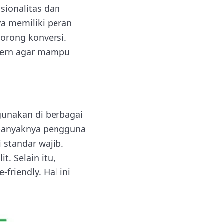
sionalitas dan
a memiliki peran
orong konversi.
odern agar mampu
gunakan di berbagai
 banyaknya pengguna
 standar wajib.
t. Selain itu,
friendly. Hal ini