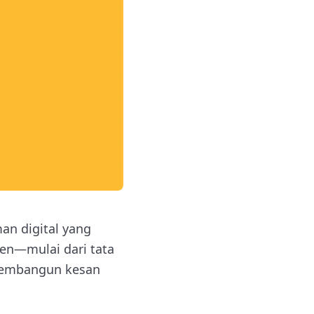
n digital yang
men—mulai dari tata
 membangun kesan