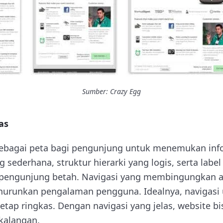
Sumber: Crazy Egg
as
 sebagai peta bagi pengunjung untuk menemukan inf
 sederhana, struktur hierarki yang logis, serta lab
pengunjung betah. Navigasi yang membingungkan 
urunkan pengalaman pengguna. Idealnya, navigasi 
etap ringkas. Dengan navigasi yang jelas, website b
kalangan.