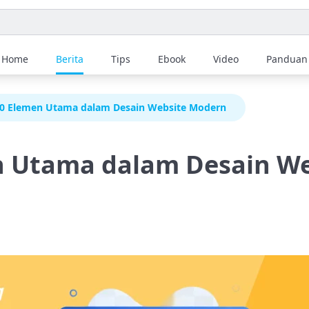
Home
Berita
Tips
Ebook
Video
Panduan
0 Elemen Utama dalam Desain Website Modern
n Utama dalam Desain We