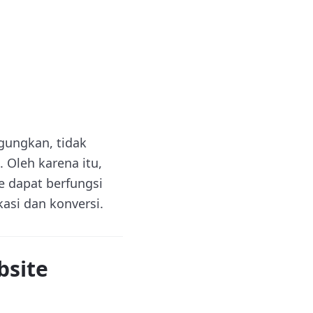
gungkan, tidak
 Oleh karena itu,
 dapat berfungsi
asi dan konversi.
bsite