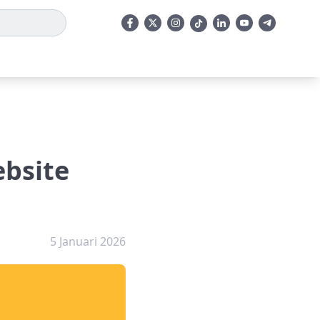
bsite
5 Januari 2026