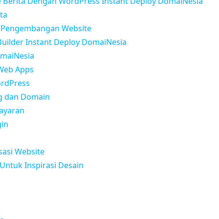
 Berita Dengan WordPress Instant Deploy DomaiNesia
ita
m Pengembangan Website
uilder Instant Deploy DomaiNesia
omaiNesia
 Web Apps
ordPress
ng dan Domain
bayaran
gin
sasi Website
Untuk Inspirasi Desain