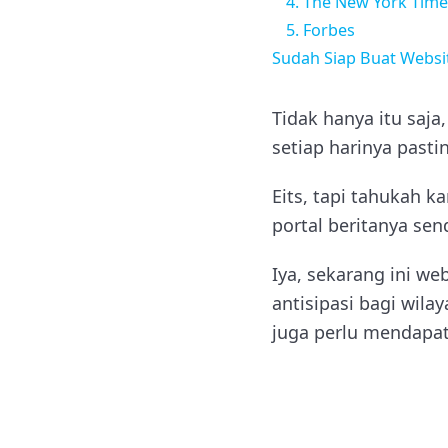
4. The New York Time
5. Forbes
Sudah Siap Buat Websit
Tidak hanya itu saja
setiap harinya past
Eits, tapi tahukah 
portal beritanya sen
Iya, sekarang ini we
antisipasi bagi wil
juga perlu mendapatk