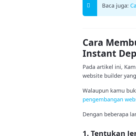
Baca juga:
C
Cara Membu
Instant De
Pada artikel ini, K
website builder ya
Walaupun kamu buka
pengembangan webs
Dengan beberapa lan
1. Tentukan Je