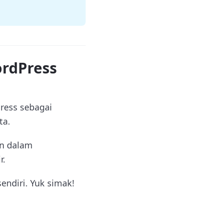
rdPress
ress sebagai
ta.
an dalam
r.
ndiri. Yuk simak!