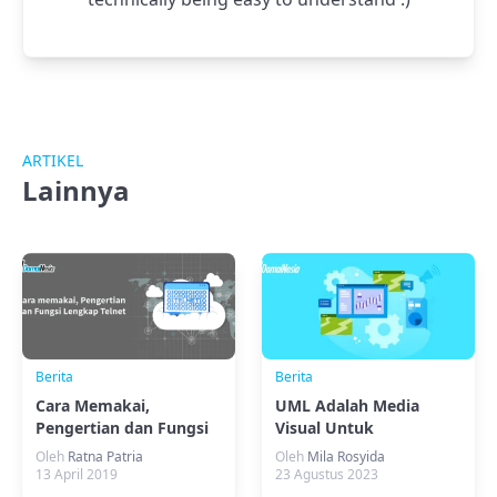
ARTIKEL
Lainnya
Berita
Berita
Cara Memakai,
UML Adalah Media
Pengertian dan Fungsi
Visual Untuk
Lengkap Telnet
Menjelaskan User
Oleh
Ratna Patria
Oleh
Mila Rosyida
Requirement Aplikasi
13 April 2019
23 Agustus 2023