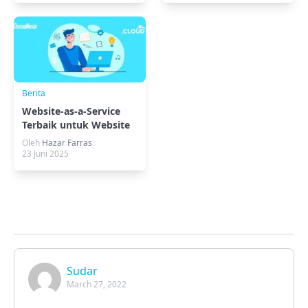
Berita
Website-as-a-Service
Terbaik untuk Website
Profesionalmu!
Oleh
Hazar Farras
23 Juni 2025
Sudar
March 27, 2022