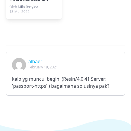
Gambar di HTML
Oleh
Mila Rosyida
13 Mei 2022
albaer
February 19, 2021
kalo yg muncul begini (Resin/4.0.41 Server:
'passport-https' ) bagaimana solusinya pak?