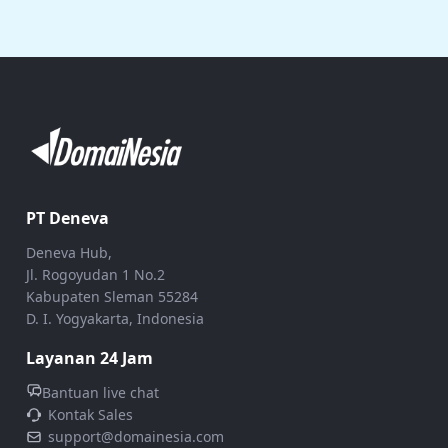
PT Deneva
Deneva Hub,
Jl. Rogoyudan 1 No.2
Kabupaten Sleman 55284
D. I. Yogyakarta, Indonesia
Layanan 24 Jam
Bantuan live chat
Kontak Sales
support@domainesia.com