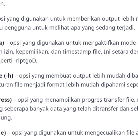
an.
psi yang digunakan untuk memberikan output lebih r
 pengguna untuk melihat apa yang sedang terjadi.
a)
– opsi yang digunakan untuk mengaktifkan mode a
izin, kepemilikan, dan timestamp file. Ini setara
eperti
-rlptgoD
.
 (-h)
– opsi yang membuat output lebih mudah dib
uran file menjadi format lebih mudah dipahami sepe
ress)
– opsi yang menampilkan progres transfer file
g seberapa banyak data yang telah ditransfer dan s
sung.
de)
– opsi yang digunakan untuk mengecualikan file a