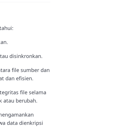
tahui:
kan.
atau disinkronkan.
tara file sumber dan
at dan efisien.
egritas file selama
k atau berubah.
k mengamankan
a data dienkripsi