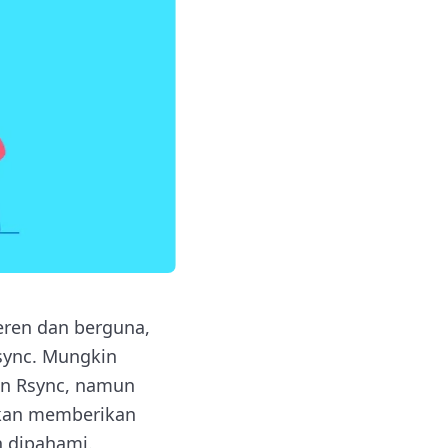
eren dan berguna,
Rsync. Mungkin
n Rsync, namun
 akan memberikan
h dipahami.