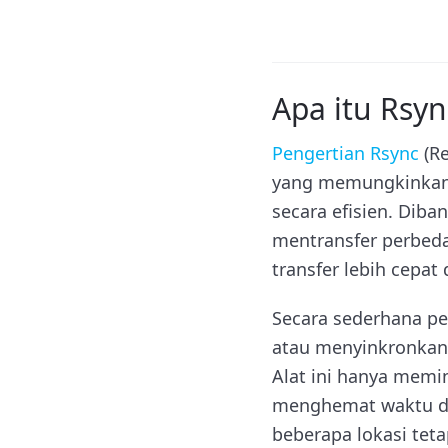
Apa itu Rsyn
Pengertian Rsync
(Re
yang memungkinkan 
secara efisien. Diba
mentransfer perbedaa
transfer lebih cepa
Secara sederhana p
atau menyinkronkan f
Alat ini hanya memin
menghemat waktu dan
beberapa lokasi tet