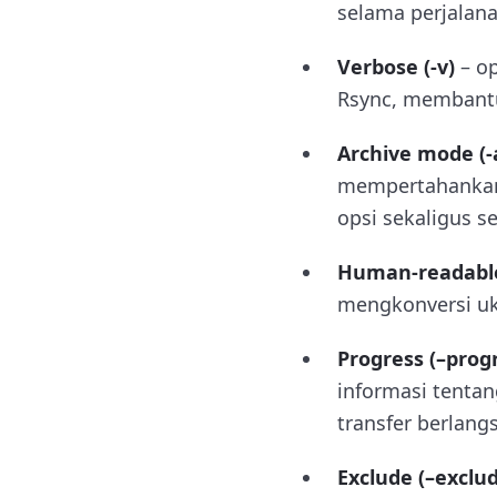
selama perjalan
Verbose (-v)
– o
Rsync, membantu
Archive mode (-
mempertahankan 
opsi sekaligus s
Human-readable
mengkonversi uk
Progress (–prog
informasi tentan
transfer berlang
Exclude (–exclu