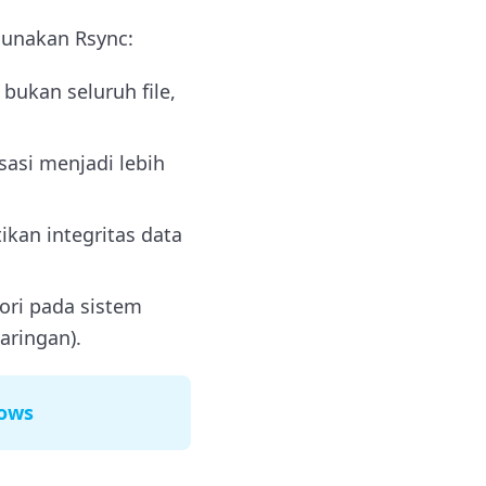
gunakan Rsync:
bukan seluruh file,
sasi menjadi lebih
an integritas data
tori pada sistem
aringan).
dows