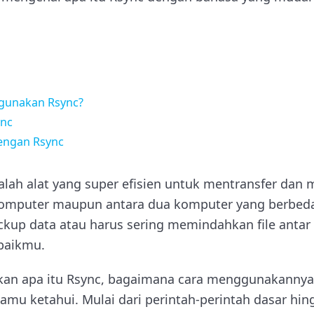
gunakan Rsync?
ync
engan Rsync
lah alat yang super efisien untuk mentransfer dan m
komputer maupun antara dua komputer yang berbeda.
up data atau harus sering memindahkan file antar s
rbaikmu.
an apa itu Rsync, bagaimana cara menggunakannya,
amu ketahui. Mulai dari perintah-perintah dasar hin