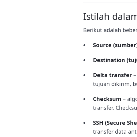
Istilah dala
Berikut adalah bebe
Source (sumber
Destination (tu
Delta transfer
–
tujuan dikirim, b
Checksum
– alg
transfer. Checks
SSH (Secure Shel
transfer data a