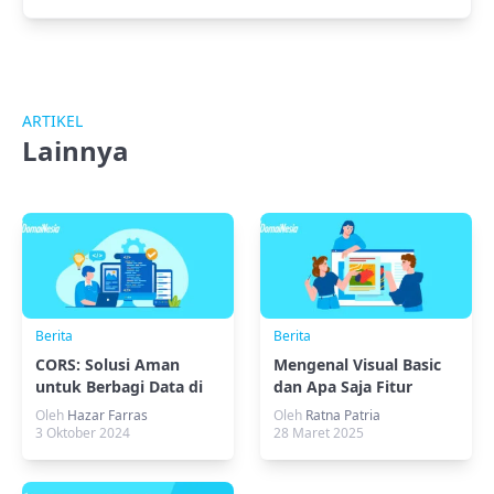
ARTIKEL
Lainnya
Berita
Berita
CORS: Solusi Aman
Mengenal Visual Basic
untuk Berbagi Data di
dan Apa Saja Fitur
Web
Unggulannya
Oleh
Hazar Farras
Oleh
Ratna Patria
3 Oktober 2024
28 Maret 2025