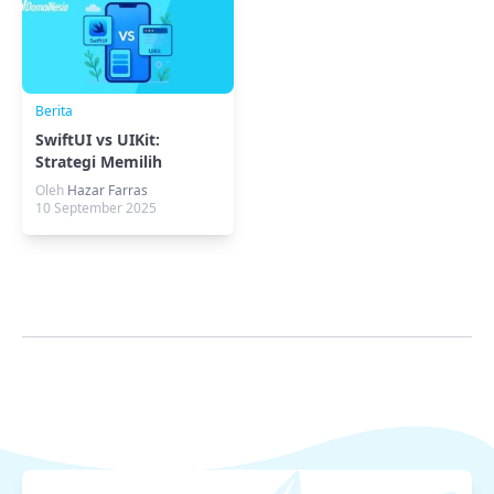
Berita
SwiftUI vs UIKit:
Strategi Memilih
Framework Terbaik
Oleh
Hazar Farras
untuk Aplikasi iOS
10 September 2025