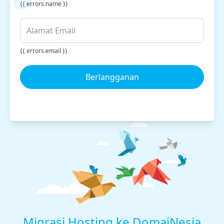
{{ errors.name }}
{{ errors.email }}
Berlangganan
Migrasi Hosting ke DomaiNesia