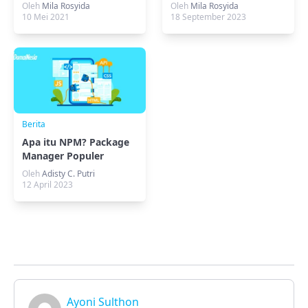
dengan Kode Unik
Untuk Menyimpan
Oleh
Mila Rosyida
Oleh
Mila Rosyida
Server
10 Mei 2021
18 September 2023
Berita
Apa itu NPM? Package
Manager Populer
Javascript
Oleh
Adisty C. Putri
12 April 2023
Ayoni Sulthon