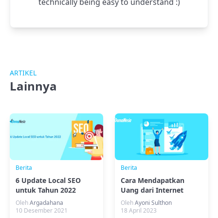
technically being easy to understand :)
ARTIKEL
Lainnya
Berita
Berita
6 Update Local SEO
Cara Mendapatkan
untuk Tahun 2022
Uang dari Internet
Paling Mudah
Oleh
Argadahana
Oleh
Ayoni Sulthon
10 Desember 2021
18 April 2023