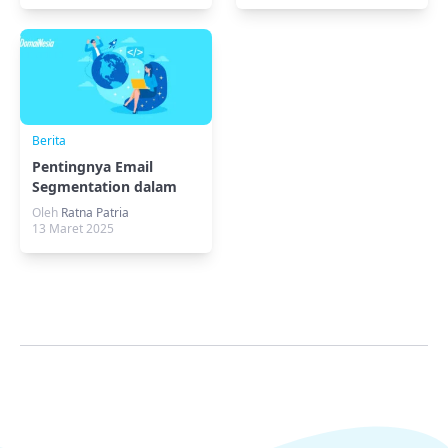
Berita
Pentingnya Email
Segmentation dalam
Digital Marketing
Oleh
Ratna Patria
13 Maret 2025