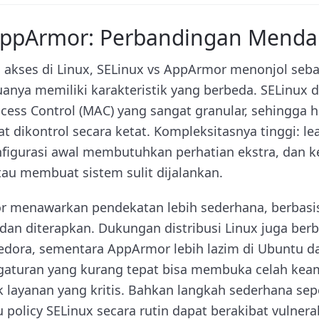
 AppArmor: Perbandingan Mend
l akses di Linux, SELinux vs AppArmor menonjol seba
anya memiliki karakteristik yang berbeda. SELinux 
ess Control (MAC) yang sangat granular, sehingga
at dikontrol secara ketat. Kompleksitasnya tinggi: le
igurasi awal membutuhkan perhatian ekstra, dan ke
au membuat sistem sulit dijalankan.
or menawarkan pendekatan lebih sederhana, berbasis 
dan diterapkan. Dukungan distribusi Linux juga berb
edora, sementara AppArmor lebih lazim di Ubuntu da
ngaturan yang kurang tepat bisa membuka celah kea
 layanan yang kritis. Bahkan langkah sederhana sepe
 policy SELinux secara rutin dapat berakibat vulnerab