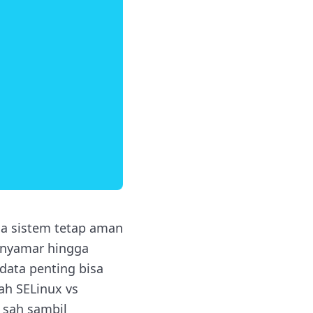
ga sistem tetap aman
menyamar hingga
 data penting bisa
lah SELinux vs
 sah sambil