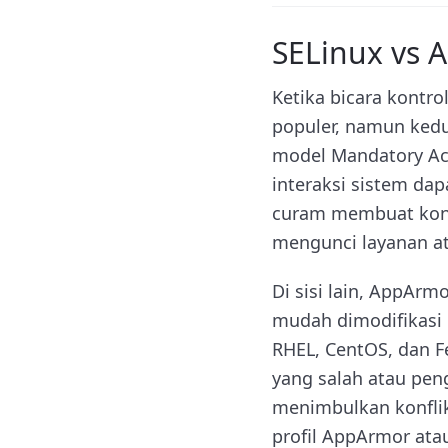
SELinux vs
Ketika bicara kontro
populer, namun kedu
model Mandatory Acc
interaksi sistem dap
curam membuat konf
mengunci layanan at
Di sisi lain, AppArm
mudah dimodifikasi 
RHEL, CentOS, dan F
yang salah atau pe
menimbulkan konflik
profil AppArmor atau