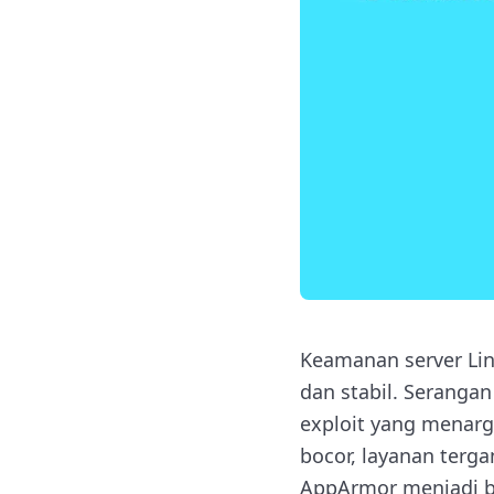
Keamanan server Lin
dan stabil. Seranga
exploit yang menarge
bocor, layanan terga
AppArmor menjadi be