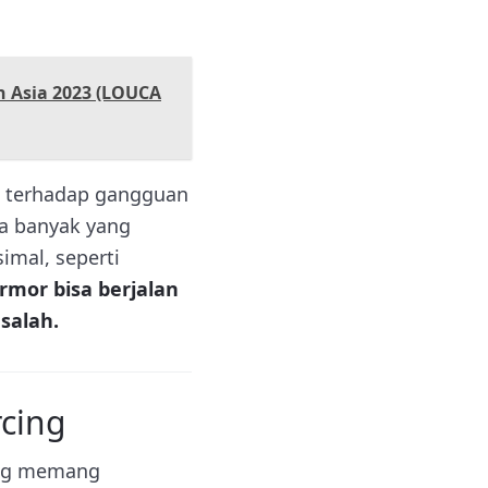
n Asia 2023 (LOUCA
an terhadap gangguan
pa banyak yang
imal, seperti
mor bisa berjalan
salah.
rcing
ing memang