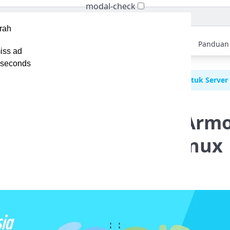
modal-check
Home
Berita
Tips
Ebook
Video
Panduan
iss ad
seconds
erbandingan SELinux vs AppArmor: Strategi Aman untuk Server
ngan SELinux vs AppArmo
Aman untuk Server Linux