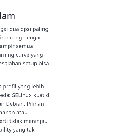
alam
gai dua opsi paling
dirancang dengan
 hampir semua
arning curve yang
salahan setup bisa
profil yang lebih
eda: SELinux kuat di
n Debian. Pilihan
manan atau
rti tidak meninjau
ility yang tak