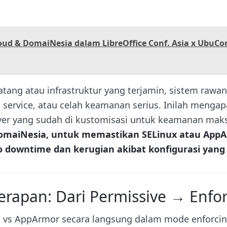
ud & DomaiNesia dalam LibreOffice Conf. Asia x UbuCo
tang atau infrastruktur yang terjamin, sistem raw
d service, atau celah keamanan serius. Inilah menga
erver yang sudah di kustomisasi untuk keamanan maks
omaiNesia, untuk memastikan SELinux atau AppAr
ko downtime dan kerugian akibat konfigurasi yang 
erapan: Dari Permissive → Enfo
 vs AppArmor secara langsung dalam mode enforc