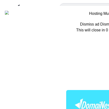
Dismiss ad
Dism
This will close in
0
Home
Berita
P
Perbandi
Strategi 
Oleh
Hazar Farras