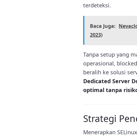
terdeteksi.
Baca Juga:
Nevaclo
2023)
Tanpa setup yang ma
operasional, blocke
beralih ke solusi s
Dedicated Server D
optimal tanpa risi
Strategi Pen
Menerapkan SELinux