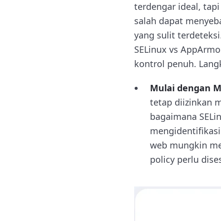
terdengar ideal, tap
salah dapat menyeba
yang sulit terdetek
SELinux vs AppArmor
kontrol penuh. Lan
Mulai dengan M
tetap diizinkan 
bagaimana SELin
mengidentifikasi
web mungkin men
policy perlu dise