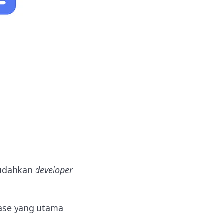
mudahkan
developer
ase yang utama