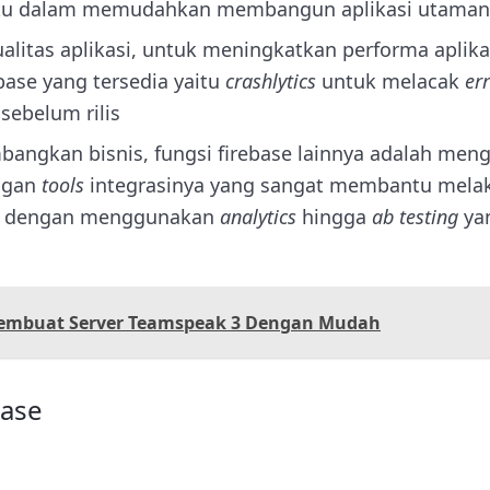
u dalam memudahkan membangun aplikasi utaman
litas aplikasi, untuk meningkatkan performa aplika
ebase yang tersedia yaitu
crashlytics
untuk melacak
er
sebelum rilis
gkan bisnis, fungsi firebase lainnya adalah men
ngan
tools
integrasinya yang sangat membantu melak
tu dengan menggunakan
analytics
hingga
ab testing
ya
embuat Server Teamspeak 3 Dengan Mudah
base