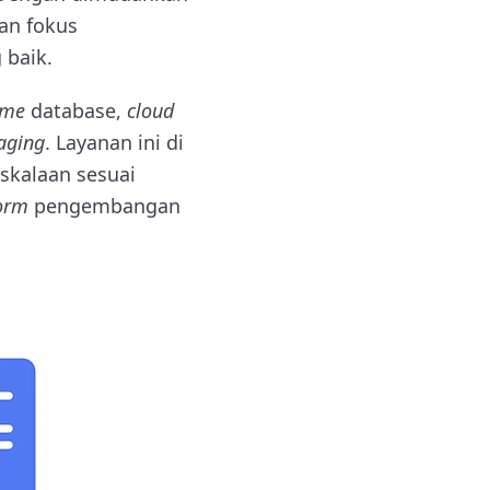
an fokus
 baik.
ime
database,
cloud
aging
. Layanan ini di
skalaan sesuai
form
pengembangan