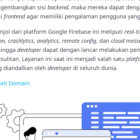
gembangkan sisi
backend,
maka mereka dapat deng
si
frontend
agar memiliki pengalaman pengguna yang
jol dari platform Google Firebase ini meliputi
real-t
on, crashlytics, analytics, remote config
, dan
cloud mess
ehingga
developer
dapat dengan lancar melakukan pen
ulitan. Layanan ini saat ini menjadi salah satu
plat
ng diandalkan oleh
developer
di seluruh dunia.
eli Domain