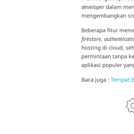
developer
dalam men
mengembangkan si
Beberapa fitur menon
firestore
,
authenticati
hosting di cloud, s
permintaan tanpa kes
aplikasi populer ya
Baca juga :
Tempat B