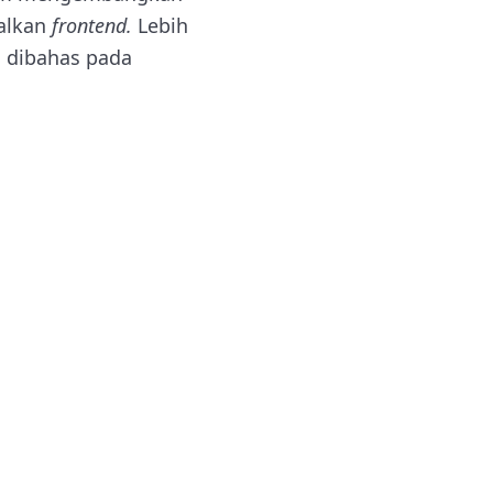
salkan
frontend.
Lebih
n dibahas pada