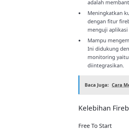
adalah membant
Meningkatkan kua
dengan fitur fir
menguji aplikasi 
Mampu mengemban
Ini didukung de
monitoring yai
diintegrasikan.
Baca Juga:
Cara M
Kelebihan Fire
Free To Start