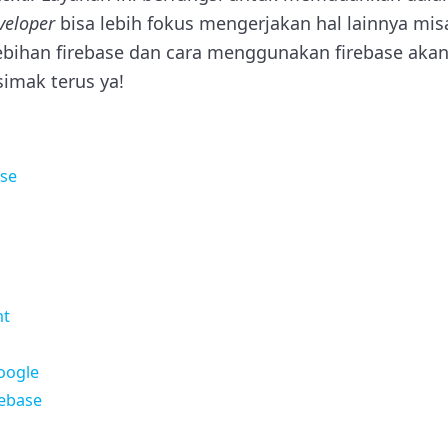
veloper
bisa lebih fokus mengerjakan hal lainnya mi
ebihan firebase dan cara menggunakan firebase aka
simak terus ya!
ase
nt
oogle
ebase