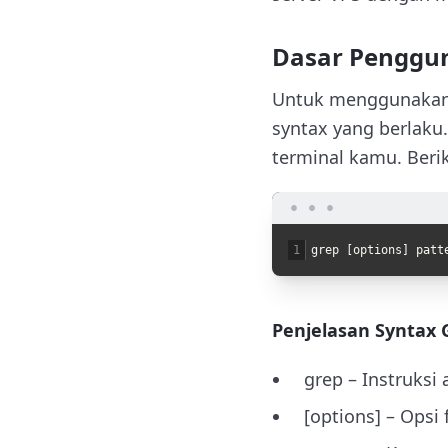
Dasar Penggu
Untuk menggunakan 
syntax yang berlaku.
terminal kamu. Berik
1
grep
[
options
]
patt
Penjelasan Syntax 
grep
– Instruksi 
[options]
– Opsi 