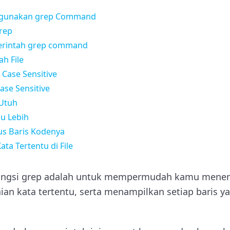
ggunakan grep Command
rep
erintah grep command
h File
Case Sensitive
ase Sensitive
 Utuh
u Lebih
us Baris Kodenya
ta Tertentu di File
fungsi grep adalah untuk mempermudah kamu menemu
n kata tertentu, serta menampilkan setiap baris yan