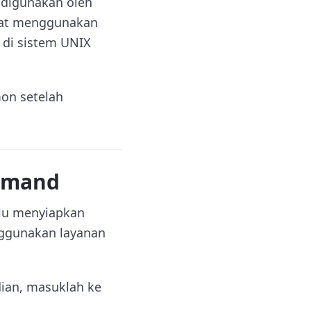
 digunakan oleh
apat menggunakan
 di sistem UNIX
mon setelah
mmand
rlu menyiapkan
nggunakan layanan
dian, masuklah ke