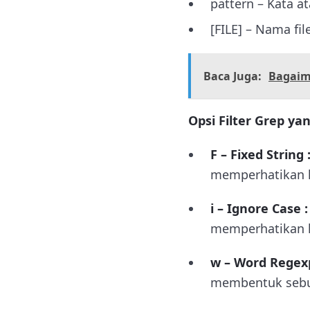
pattern
– Kata at
[FILE]
– Nama fil
Baca Juga:
Bagaima
Opsi Filter Grep ya
F – Fixed String 
memperhatikan hu
i – Ignore Case 
memperhatikan hu
w – Word Regexp
membentuk sebu