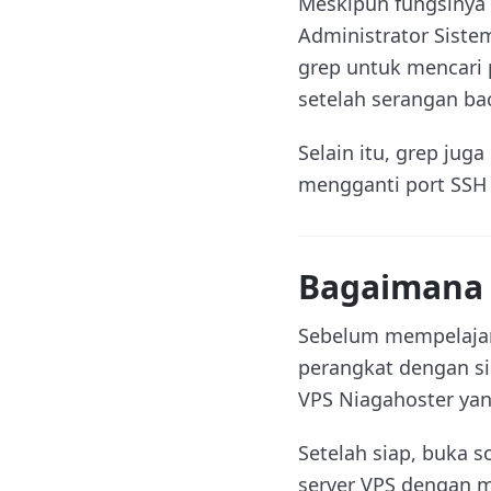
Meskipun fungsinya 
Administrator Sist
grep untuk mencari 
setelah serangan ba
Selain itu, grep ju
mengganti port SSH d
Bagaimana
Sebelum mempelajari
perangkat dengan si
VPS Niagahoster yang
Setelah siap, buka 
server VPS dengan