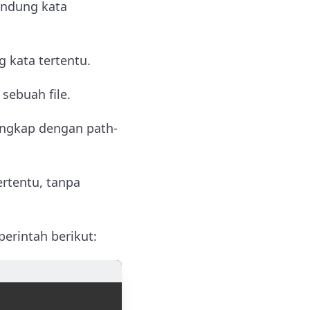
andung kata
kata tertentu.
sebuah file.
lengkap dengan path-
rtentu, tanpa
erintah berikut: