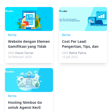
Berita
Berita
Website dengan Elemen
Cost Per Lead:
Gamifikasi yang Tidak
Pengertian, Tips, dan
Hanya untuk Hiburan
Cara Menghitungnya
Oleh
Hazar Farras
Oleh
Ratna Patria
20 Februari 2025
15 Juli 2022
Berita
Hosting Nimbus Go
untuk Agensi Kecil: