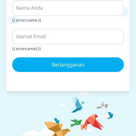
{{ errors.name }}
{{ errors.email }}
Berlangganan