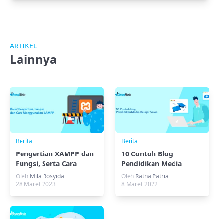
ARTIKEL
Lainnya
Berita
Berita
Pengertian XAMPP dan
10 Contoh Blog
Fungsi, Serta Cara
Pendidikan Media
Menggunakan XAMPP
Belajar Siswa
Oleh
Mila Rosyida
Oleh
Ratna Patria
28 Maret 2023
8 Maret 2022