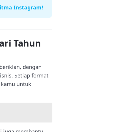
itma Instagram!
ari Tahun
beriklan, dengan
snis. Setiap format
n kamu untuk
api juga membantu